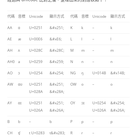
代碼
音標
Unicode
顯示方式
代碼
音標
Unicode
顯示方式
AA
ɑ
U+0251
&#x251;
K
k
–
k
AE
æ
U+00E6
&#xE6;
L
l
–
l
AH
ʌ
U+028C
&#x28C;
M
m
–
m
AH0
ə
U+0259
&#x259;
N
n
–
n
AO
ɔ
U+0254
&#x254;
NG
ŋ
U+014B
&#x14B;
AW
ɑʊ
U+0251
&#x251;
OW
o
–
o
U+028A
&#x28A;
AY
ɑɪ
U+0251
&#x251;
OY
ɔɪ
U+0254
&#x254;
U+026A
&#x26A;
U+026A
&#x26A;
B
b
–
b
P
p
–
p
CH
tʃ
t U+0283
t&#x283;
R
r
–
r