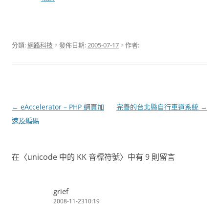
分類:
網路科技
，發佈日期:
2005-07-17
，作者:
文
←
eAccelerator – PHP 網頁加
完善的台北縣自行車道系統
→
章
速及編碼
導
覽
在〈
unicode 中的 KK 音標符號
〉中有 9 則留言
grief
2008-11-2310:19