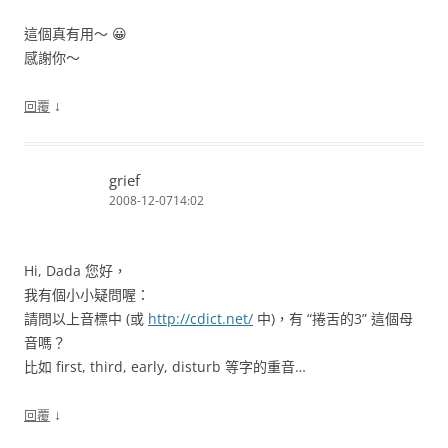
這個真有用～ 😀
感謝你～
↓
回覆
grief
2008-12-0714:02
Hi, Dada 您好，
我有個小小疑問喔：
請問以上音標中 (或
http://cdict.net/
中)，有 “捲舌的3” 這個母
音嗎？
比如 first, third, early, disturb 等字的重音…
↓
回覆