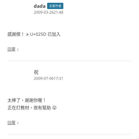
dada
文章作者
2009-03-2621:48
感謝傑！ ɝ U+025D 已加入
↓
回覆
祝
2009-07-0617:31
太棒了，謝謝你喔！
正在打教材，很有幫助 😛
↓
回覆