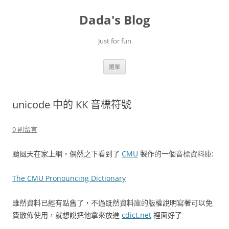
跳
至
Dada's Blog
主
要
內
容
Just for fun
選單
unicode 中的 KK 音標符號
9 則留言
颱風天在家上網，偶然之下看到了
CMU
製作的一個音標資料庫:
The CMU Pronouncing Dictionary
雖然資料已經有點舊了，不過既然資料庫的版權說明寫著可以免
費散佈使用，就想說把他拿來放進
cdict.net
裡面好了