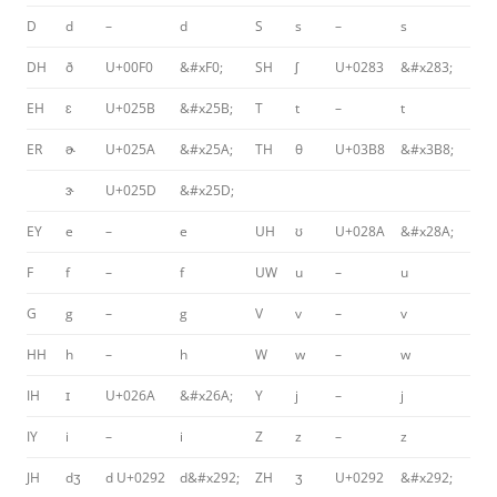
D
d
–
d
S
s
–
s
DH
ð
U+00F0
&#xF0;
SH
ʃ
U+0283
&#x283;
EH
ɛ
U+025B
&#x25B;
T
t
–
t
ER
ɚ
U+025A
&#x25A;
TH
θ
U+03B8
&#x3B8;
ɝ
U+025D
&#x25D;
EY
e
–
e
UH
ʊ
U+028A
&#x28A;
F
f
–
f
UW
u
–
u
G
g
–
g
V
v
–
v
HH
h
–
h
W
w
–
w
IH
ɪ
U+026A
&#x26A;
Y
j
–
j
IY
i
–
i
Z
z
–
z
JH
dʒ
d U+0292
d&#x292;
ZH
ʒ
U+0292
&#x292;