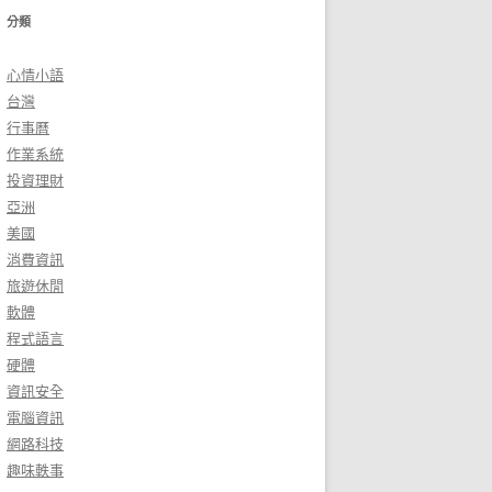
分類
心情小語
台灣
行事曆
作業系統
投資理財
亞洲
美國
消費資訊
旅遊休閒
軟體
程式語言
硬體
資訊安全
電腦資訊
網路科技
趣味軼事