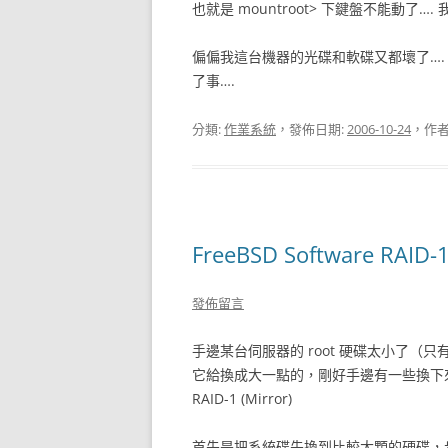
也就是 mountroot> 下鍵盤不能動了
偏偏我這台機器的光碟和軟碟又都壞了…
了事….
分類:
作業系統
，發佈日期:
2006-10-24
，作者
FreeBSD Software RAID-1
發佈留言
手邊某台伺服器的 root 硬碟太小了（
它給換成大一點的，剛好手邊有一些換下來的 
RAID-1 (Mirror)
首先是把系統碟先換到比較大顆的硬碟，