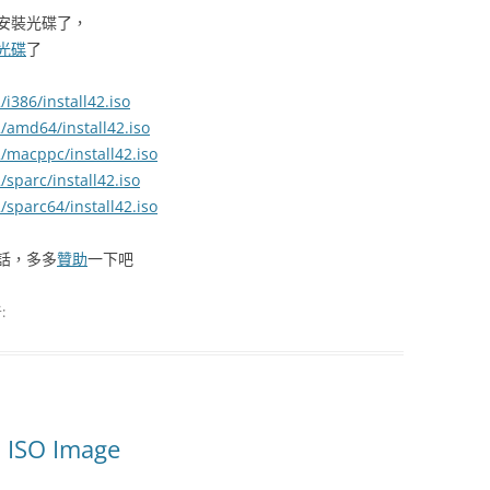
安裝光碟了，
光碟
了
i386/install42.iso
/amd64/install42.iso
/macppc/install42.iso
sparc/install42.iso
/sparc64/install42.iso
話，多多
贊助
一下吧
:
l ISO Image