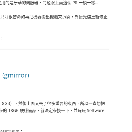
…. 我用的是研華的伺服器，問題跟上面這個 PR 一模一樣…
. 只好很苦命的再把機器搬出機櫃來拆開，外接光碟重新修正
:
 (gmirror)
只有 8GB），然後上面又丟了很多重要的東西，所以一直想把
18GB 硬碟備品，就決定來換一下，並玩玩 Software
步驟請參考：