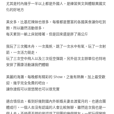
尤其是村內幾乎一半以上都是外國人，是練習英文與體驗異國文
化的好地方
美女多，比基尼辣妹也很多，每餐都是豐富的各國美食讓你吃到
飽，所以雖然活動很多，
每天累到一躺上床就睡著，但是回來還是胖了兩公斤
我玩了三次獨木舟、一次風帆、跳了一次水中有氧，玩了一次射
箭，一次活力競走，
玩了三次空中飛人以及三次低空彈跳，另外這次主辦單位也特地
安排了團康活動讓我們體驗
美麗的海灘，每晚都有精彩的 Show，之後有熱舞，加上最受歡
迎、幾乎完全免費的吧台，
讓你渡假可以很悠閒也可以很充實
適合情侶去，看到好幾對國內外新婚夫妻去渡蜜月的，也適合團
體成行。一個人去沒有認識的人會比較無聊，雖然這次我也是一
個人去，不過還不錯的是認識了同團的幾個朋友，一起玩得蠻愉