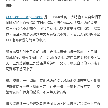
快的
GO (Gentle Organisers)
是 ClubMed 的一大特色，來自各個不
同國家的上百位 GO 在村內指導、陪伴你享受所有村內的設施，
語言不通也不用擔心，很容易就可以找到會講國語的 GO 可以幫
你。而且大概是這邊講中文的遊客也不算少，因此大部分的外國
GO 也都會幾句簡單的中文
如果你有四到十二歲的小孩，更可以帶著小孩一起成行，每個
ClubMed 都有專屬的 MiniClub GO可以專門幫你照顧小孩，每
天早上九點到晚上九點滿滿的課程，父母可以玩自己的，小孩子
玩到都不想回來了
費用較貴是一個問題，其他地方的 ClubMed 例如普吉島，費用
也許會便宜一些。總而言之，這是一種不一樣的渡假方式，可以
讓你真的有休息的感覺，不用每天趕行程
這次還遇到一個台灣記者團陪同採訪，所以搞不好我還會上電視