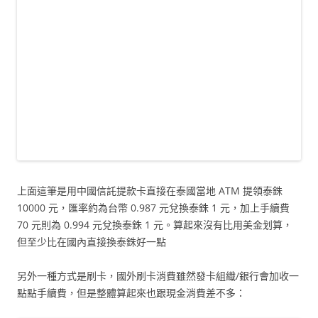
上面這筆是用中國信託提款卡直接在泰國當地 ATM 提領泰銖
10000 元，匯率約為台幣 0.987 元兌換泰銖 1 元，加上手續費
70 元則為 0.994 元兌換泰銖 1 元。算起來沒有比用美金划算，
但至少比在國內直接換泰銖好一點
另外一種方式是刷卡，國外刷卡消費雖然發卡組織/銀行會加收一
點點手續費，但是整體算起來也跟現金消費差不多：