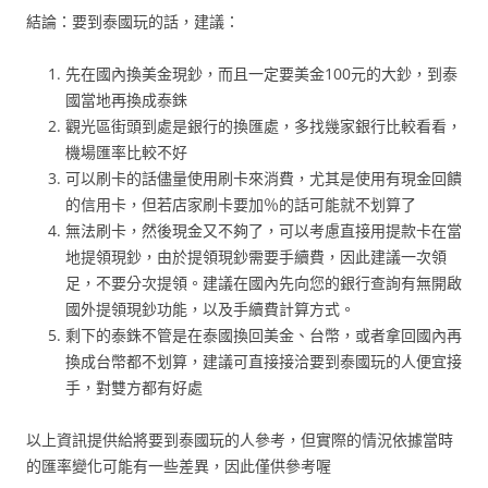
結論：要到泰國玩的話，建議：
先在國內換美金現鈔，而且一定要美金100元的大鈔，到泰
國當地再換成泰銖
觀光區街頭到處是銀行的換匯處，多找幾家銀行比較看看，
機場匯率比較不好
可以刷卡的話儘量使用刷卡來消費，尤其是使用有現金回饋
的信用卡，但若店家刷卡要加％的話可能就不划算了
無法刷卡，然後現金又不夠了，可以考慮直接用提款卡在當
地提領現鈔，由於提領現鈔需要手續費，因此建議一次領
足，不要分次提領。建議在國內先向您的銀行查詢有無開啟
國外提領現鈔功能，以及手續費計算方式。
剩下的泰銖不管是在泰國換回美金、台幣，或者拿回國內再
換成台幣都不划算，建議可直接接洽要到泰國玩的人便宜接
手，對雙方都有好處
以上資訊提供給將要到泰國玩的人參考，但實際的情況依據當時
的匯率變化可能有一些差異，因此僅供參考喔