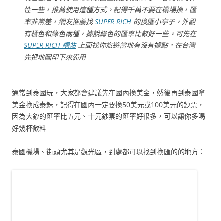
性一些，推薦使用這種方式。記得千萬不要在機場換，匯
率非常差，網友推薦找
SUPER RICH
的換匯小亭子，外觀
有橘色和綠色兩種，據說綠色的匯率比較好一些。可先在
SUPER RICH 網站
上面找你旅遊當地有沒有據點，在台灣
先把地圖印下來備用
通常到泰國玩，大家都會建議先在國內換美金，然後再到泰國拿
美金換成泰銖，記得在國內一定要換50美元或100美元的鈔票，
因為大鈔的匯率比五元、十元鈔票的匯率好很多，可以讓你多喝
好幾杯飲料
泰國機場、街頭尤其是觀光區，到處都可以找到換匯的的地方：