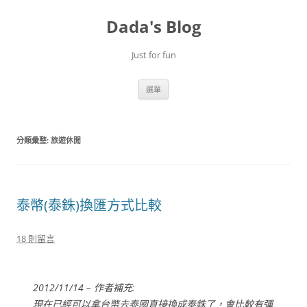
跳
至
Dada's Blog
主
要
內
容
Just for fun
選單
分類彙整:
旅遊休閒
泰幣(泰銖)換匯方式比較
18 則留言
2012/11/14 – 作者補充:
現在已經可以拿台幣去泰國直接換成泰銖了，會比較有彈