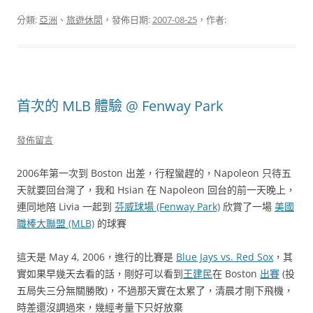
分類:
亞洲
、
旅遊休閒
，發佈日期:
2007-08-25
，作者:
首次的 MLB 體驗 @ Fenway Park
發佈留言
2006年第一次到 Boston 出差，行程蠻趕的，Napoleon 只待五
天就要回台灣了，我和 Hsian 在 Napoleon 回台的前一天晚上，
連同地陪 Livia 一起到
芬威球場 (Fenway Park)
欣賞了一場
美國
職棒大聯盟 (MLB)
的球賽
這天是 May 4, 2006，進行的比賽是
Blue Jays vs. Red Sox
，其
實如果早幾天去看的話，剛好可以看到
王建民
在 Boston
出賽
(投
五局失三分無關勝敗)，不過那天實在太累了，清晨才剛下飛機，
時差還沒調過來，幾經考量下只好放棄