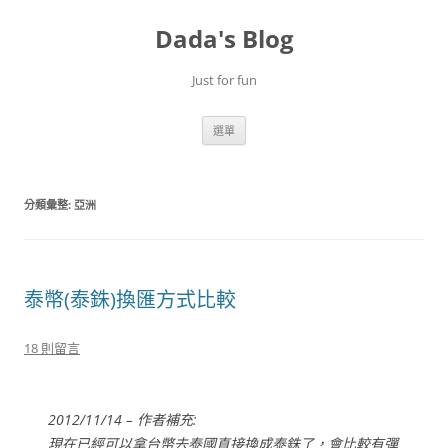
跳
至
Dada's Blog
主
要
內
容
Just for fun
選單
分類彙整:
亞洲
泰幣(泰銖)換匯方式比較
18 則留言
2012/11/14 – 作者補充:
現在已經可以拿台幣去泰國直接換成泰銖了，會比較有彈