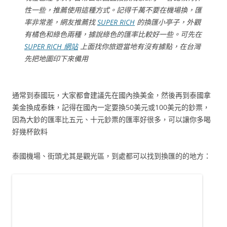
性一些，推薦使用這種方式。記得千萬不要在機場換，匯
率非常差，網友推薦找
SUPER RICH
的換匯小亭子，外觀
有橘色和綠色兩種，據說綠色的匯率比較好一些。可先在
SUPER RICH 網站
上面找你旅遊當地有沒有據點，在台灣
先把地圖印下來備用
通常到泰國玩，大家都會建議先在國內換美金，然後再到泰國拿
美金換成泰銖，記得在國內一定要換50美元或100美元的鈔票，
因為大鈔的匯率比五元、十元鈔票的匯率好很多，可以讓你多喝
好幾杯飲料
泰國機場、街頭尤其是觀光區，到處都可以找到換匯的的地方：