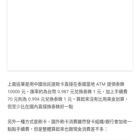
上面這筆是用中國信託提款卡直接在泰國當地 ATM 提領泰銖
10000 元，匯率約為台幣 0.987 元兌換泰銖 1 元，加上手續費
70 元則為 0.994 元兌換泰銖 1 元。算起來沒有比用美金划算，
但至少比在國內直接換泰銖好一點
另外一種方式是刷卡，國外刷卡消費雖然發卡組織/銀行會加收一
點點手續費，但是整體算起來也跟現金消費差不多：