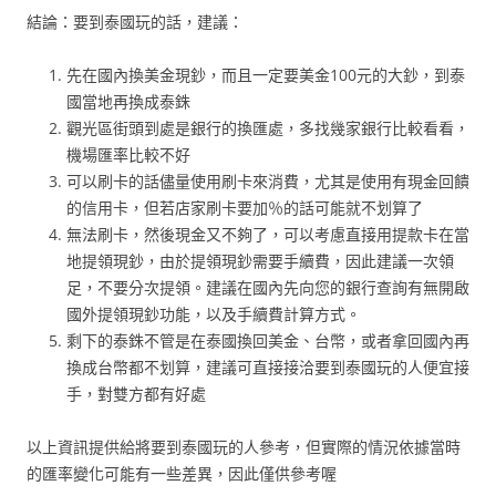
結論：要到泰國玩的話，建議：
先在國內換美金現鈔，而且一定要美金100元的大鈔，到泰
國當地再換成泰銖
觀光區街頭到處是銀行的換匯處，多找幾家銀行比較看看，
機場匯率比較不好
可以刷卡的話儘量使用刷卡來消費，尤其是使用有現金回饋
的信用卡，但若店家刷卡要加％的話可能就不划算了
無法刷卡，然後現金又不夠了，可以考慮直接用提款卡在當
地提領現鈔，由於提領現鈔需要手續費，因此建議一次領
足，不要分次提領。建議在國內先向您的銀行查詢有無開啟
國外提領現鈔功能，以及手續費計算方式。
剩下的泰銖不管是在泰國換回美金、台幣，或者拿回國內再
換成台幣都不划算，建議可直接接洽要到泰國玩的人便宜接
手，對雙方都有好處
以上資訊提供給將要到泰國玩的人參考，但實際的情況依據當時
的匯率變化可能有一些差異，因此僅供參考喔