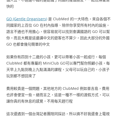
快的
GO (Gentle Organisers)
是 ClubMed 的一大特色，來自各個不
同國家的上百位 GO 在村內指導、陪伴你享受所有村內的設施，
語言不通也不用擔心，很容易就可以找到會講國語的 GO 可以幫
你。而且大概是這邊講中文的遊客也不算少，因此大部分的外國
GO 也都會幾句簡單的中文
如果你有四到十二歲的小孩，更可以帶著小孩一起成行，每個
ClubMed 都有專屬的 MiniClub GO可以專門幫你照顧小孩，每
天早上九點到晚上九點滿滿的課程，父母可以玩自己的，小孩子
玩到都不想回來了
費用較貴是一個問題，其他地方的 ClubMed 例如普吉島，費用
也許會便宜一些。總而言之，這是一種不一樣的渡假方式，可以
讓你真的有休息的感覺，不用每天趕行程
這次還遇到一個台灣記者團陪同採訪，所以搞不好我還會上電視