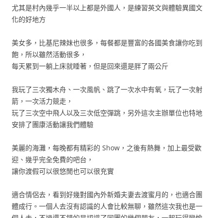
尤其是村內幾乎一半以上都是外國人，是練習英文與體驗異國文
化的好地方
美女多，比基尼辣妹也很多，每餐都是豐富的各國美食讓你吃到
飽，所以雖然活動很多，
每天累到一躺上床就睡著，但是回來還是胖了兩公斤
我玩了三次獨木舟、一次風帆、跳了一次水中有氧，玩了一次射
箭，一次活力競走，
玩了三次空中飛人以及三次低空彈跳，另外這次主辦單位也特地
安排了團康活動讓我們體驗
美麗的海灘，每晚都有精彩的 Show，之後有熱舞，加上最受歡
迎、幾乎完全免費的吧台，
讓你渡假可以很悠閒也可以很充實
適合情侶去，看到好幾對國內外新婚夫妻去渡蜜月的，也適合團
體成行。一個人去沒有認識的人會比較無聊，雖然這次我也是一
個人去，不過還不錯的是認識了同團的幾個朋友，一起玩得蠻愉