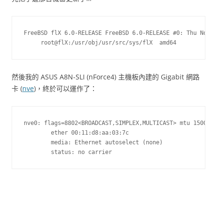
FreeBSD flX 6.0-RELEASE FreeBSD 6.0-RELEASE #0: Thu Nov  
     root@flX:/usr/obj/usr/src/sys/flX  amd64
然後我的 ASUS A8N-SLI (nForce4) 主機板內建的 Gigabit 網路
卡 (
nve
)，終於可以運作了：
nve0: flags=8802<BROADCAST,SIMPLEX,MULTICAST> mtu 1500

        ether 00:11:d8:aa:03:7c

        media: Ethernet autoselect (none)

        status: no carrier