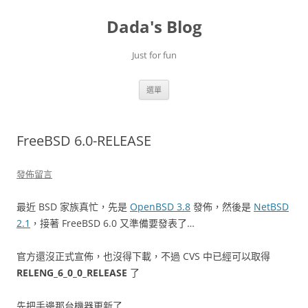
跳
至
Dada's Blog
主
要
內
容
Just for fun
選單
FreeBSD 6.0-RELEASE
發佈留言
最近 BSD 家族真忙，先是
OpenBSD 3.8
發佈，然後是
NetBSD
2.1
，接著 FreeBSD 6.0 又準備要發表了…
官方還沒正式宣佈，也沒得下載，不過 CVS 中已經可以取得
RELENG_6_0_0_RELEASE
了
先把手邊那台機器更新了…