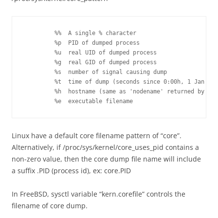
         %%  A single % character

         %p  PID of dumped process

         %u  real UID of dumped process

         %g  real GID of dumped process

         %s  number of signal causing dump

         %t  time of dump (seconds since 0:00h, 1 Jan 197
         %h  hostname (same as 'nodename' returned by una
Linux have a default core filename pattern of “core”.
Alternatively, if /proc/sys/kernel/core_uses_pid contains a
non-zero value, then the core dump file name will include
a suffix .PID (process id), ex: core.PID
In FreeBSD, sysctl variable “kern.corefile” controls the
filename of core dump.