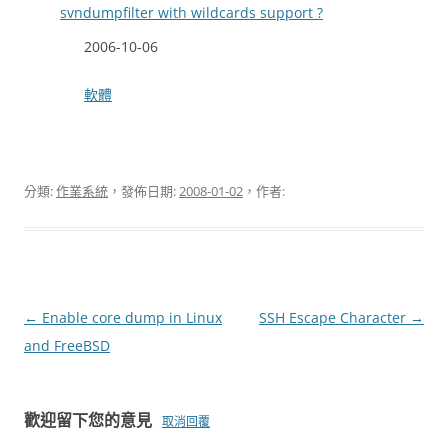
svndumpfilter with wildcards support ?
日期
2006-10-06
關於
軟體
分類:
作業系統
，發佈日期:
2008-01-02
，作者:
文
←
Enable core dump in Linux
SSH Escape Character
→
章
and FreeBSD
導
覽
歡迎留下您的意見
取消回覆