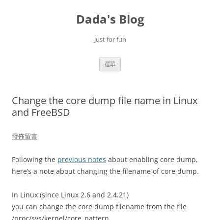
跳
至
Dada's Blog
主
要
內
容
Just for fun
選單
Change the core dump file name in Linux
and FreeBSD
發佈留言
Following the
previous notes
about enabling core dump,
here’s a note about changing the filename of core dump.
In Linux (since Linux 2.6 and 2.4.21)
you can change the core dump filename from the file
/proc/sys/kernel/core_pattern