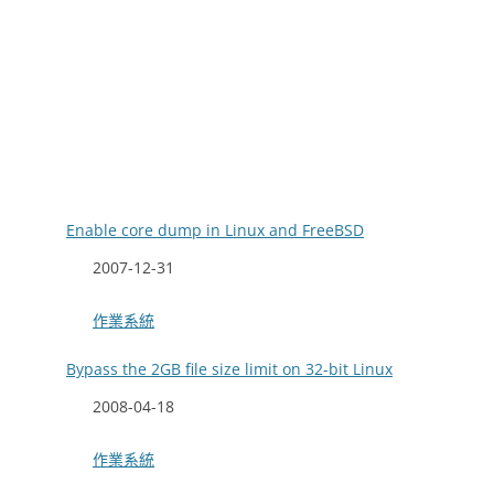
Enable core dump in Linux and FreeBSD
日期
2007-12-31
關於
作業系統
Bypass the 2GB file size limit on 32-bit Linux
日期
2008-04-18
關於
作業系統