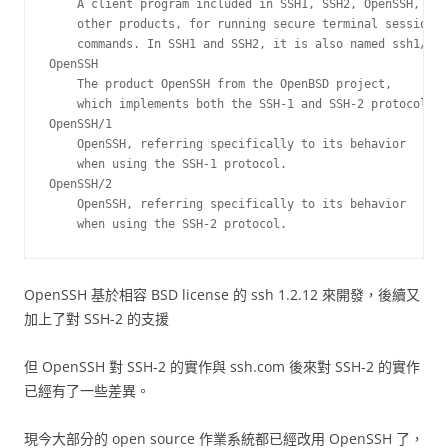
    A client program included in SSH1, SSH2, OpenSSH, F-S
    other products, for running secure terminal sessions 
    commands. In SSH1 and SSH2, it is also named ssh1/ssh
OpenSSH

    The product OpenSSH from the OpenBSD project,

    which implements both the SSH-1 and SSH-2 protocols.

OpenSSH/1

    OpenSSH, referring specifically to its behavior

    when using the SSH-1 protocol.

OpenSSH/2

    OpenSSH, referring specifically to its behavior

OpenSSH 基於相容 BSD license 的 ssh 1.2.12 來開發，後續又
加上了對 SSH-2 的支援
但 OpenSSH 對 SSH-2 的實作與 ssh.com 後來對 SSH-2 的實作
已經有了一些差異。
現今大部分的 open source 作業系統都已經改用 OpenSSH 了，