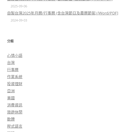
2025-09-06
自製台灣2025年月曆/行事曆 (含台灣節日及農曆節氣) [Word/PDF]
2024-09-03
分類
心情小語
台灣
行事曆
作業系統
投資理財
亞洲
美國
消費資訊
旅遊休閒
軟體
程式語言