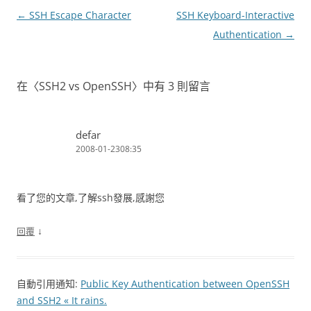
文
←
SSH Escape Character
SSH Keyboard-Interactive
章
Authentication
→
導
覽
在〈
SSH2 vs OpenSSH
〉中有 3 則留言
defar
2008-01-2308:35
看了您的文章,了解ssh發展,感謝您
↓
回覆
自動引用通知:
Public Key Authentication between OpenSSH
and SSH2 « It rains.