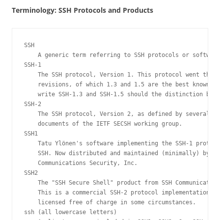
Terminology: SSH Protocols and Products
SSH

    A generic term referring to SSH protocols or software
SSH-1

    The SSH protocol, Version 1. This protocol went throu
    revisions, of which 1.3 and 1.5 are the best known, a
    write SSH-1.3 and SSH-1.5 should the distinction be n
SSH-2

    The SSH protocol, Version 2, as defined by several dr
    documents of the IETF SECSH working group.

SSH1

    Tatu Ylönen's software implementing the SSH-1 protoco
    SSH. Now distributed and maintained (minimally) by SS
    Communications Security, Inc.

SSH2

    The "SSH Secure Shell" product from SSH Communication
    This is a commercial SSH-2 protocol implementation, t
    licensed free of charge in some circumstances.

ssh (all lowercase letters)
