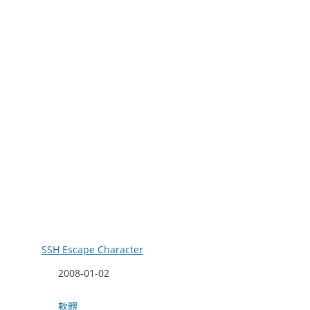
SSH Escape Character
日期
2008-01-02
關於
軟體