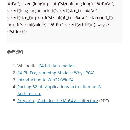
%d\n", sizeof(long)); printf("sizeof(long long) = %d\n\n",
sizeof(long long)); printf("sizeof(size_t) = %d\n",
sizeof(size_t)); printf("sizeof(off_t) = %d\n", sizeof(off_t));
printf("sizeof(void *) = %d\n", sizeof(void *)); } </sys>
</stdio.h>
參考資料:
Wikipedia:
64-bit data models
64-Bit Programming Models: Why LP64?
Introduction to Win32/Win64
Porting 32-bit Applications to the Itanium®
Architecture
Preparing Code for the IA-64 Architecture
(PDF)