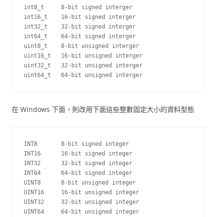
int8_t     8-bit signed interger

int16_t    16-bit signed interger

int32_t    32-bit signed interger

int64_t    64-bit signed interger

uint8_t    8-bit unsigned interger

uint16_t   16-bit unsigned interger

uint32_t   32-bit unsigned interger

在 Windows 下面，則改用下面這些整數固定大小的資料型態
INT8       8-bit signed integer

INT16      16-bit signed integer

INT32      32-bit signed integer

INT64      64-bit signed integer

UINT8      8-bit unsigned integer

UINT16     16-bit unsigned integer

UINT32     32-bit unsigned integer
