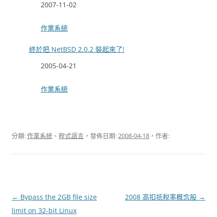
日期
2007-11-02
關於
作業系統
終於把 NetBSD 2.0.2 裝起來了!
日期
2005-04-21
關於
作業系統
分類:
作業系統
、
程式語言
，發佈日期:
2008-04-18
，作者:
文
←
Bypass the 2GB file size
2008 高扣抵稅率概念股
→
章
limit on 32-bit Linux