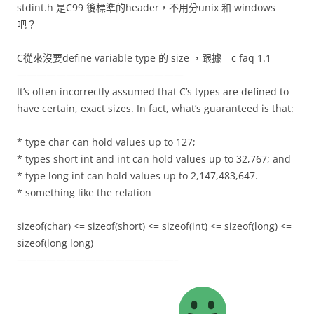
stdint.h 是C99 後標準的header，不用分unix 和 windows
吧？
C從來沒要define variable type 的 size ，跟據 c faq 1.1
—————————————————
It’s often incorrectly assumed that C’s types are defined to
have certain, exact sizes. In fact, what’s guaranteed is that:
* type char can hold values up to 127;
* types short int and int can hold values up to 32,767; and
* type long int can hold values up to 2,147,483,647.
* something like the relation
sizeof(char) <= sizeof(short) <= sizeof(int) <= sizeof(long) <=
sizeof(long long)
————————————————–