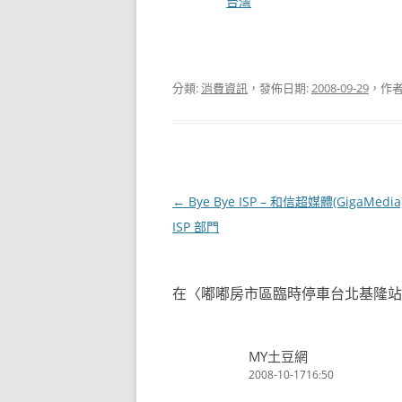
關於
台灣
分類:
消費資訊
，發佈日期:
2008-09-29
，作者
文
←
Bye Bye ISP – 和信超媒體(GigaMed
章
ISP 部門
導
覽
在〈
嘟嘟房市區臨時停車台北基隆站
MY土豆網
2008-10-1716:50