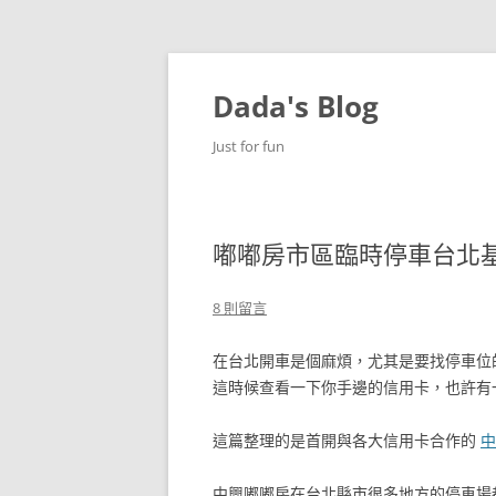
跳
至
主
Dada's Blog
要
內
容
Just for fun
嘟嘟房市區臨時停車台北
8 則留言
在台北開車是個麻煩，尤其是要找停車位
這時候查看一下你手邊的信用卡，也許有一
這篇整理的是首開與各大信用卡合作的
中
中興嘟嘟房在台北縣市很多地方的停車場都