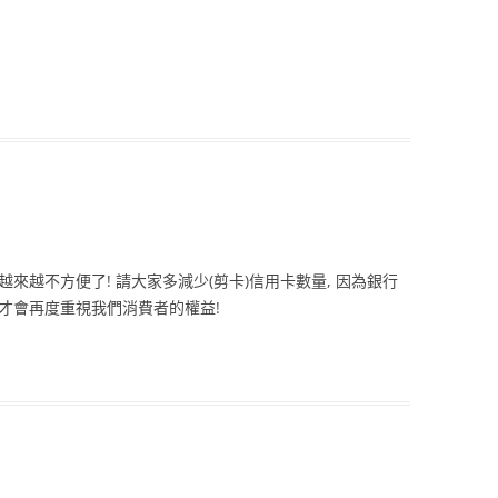
越來越不方便了! 請大家多減少(剪卡)信用卡數量, 因為銀行
們才會再度重視我們消費者的權益!