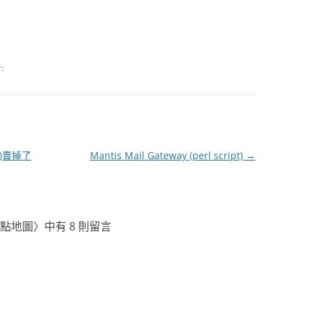
:
ia)賣掉了
Mantis Mail Gateway (perl script)
→
點地圖
〉中有 8 則留言