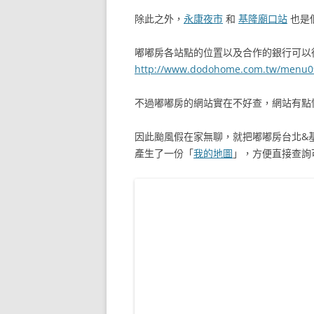
除此之外，
永康夜市
和
基隆廟口站
也是個
嘟嘟房各站點的位置以及合作的銀行可以
http://www.dodohome.com.tw/menu09
不過嘟嘟房的網站實在不好查，網站有點慢而
因此颱風假在家無聊，就把嘟嘟房台北&
產生了一份「
我的地圖
」，方便直接查詢