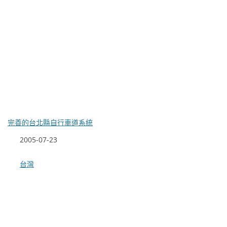
完善的台北縣自行車道系統
日期
2005-07-23
關於
台灣