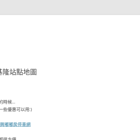
基隆站點地圖
的時候…
些優惠可以用:)
興嘟嘟房停車網
很方便..