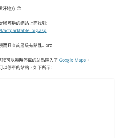
好地方 🙂
從嘟嘟房的網站上面找到:
/actparktable_big.asp
且查詢層級有點亂.. orz
基隆可以臨時停車的站點匯入了
Google Maps
，
可以停車的站點，如下所示: