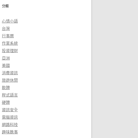
分類
心情小語
台灣
行事曆
作業系統
投資理財
亞洲
美國
消費資訊
旅遊休閒
軟體
程式語言
硬體
資訊安全
電腦資訊
網路科技
趣味軼事