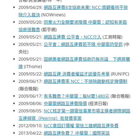
2009/04/29:
網路互連費8次協商未果! NCC:樂觀看待不排
除介入裁決
(NOWnews)
2009/05/20:
同業火力全開要求降價 中華電：認知有差距
協商很難喬
(鉅亨網)
2009/05/21:
網路互連費 公平會、NCC介入
(工商時報)
2009/05/21:
公平會：網路互連費若不降 中華電恐受罰
(中
央社)
2009/05/21:
固網業者網路互連費協商仍無共識 下週將攤
牌
(iThome)
2009/05/22:
網路互連 消費者權益才該優先考量
(RUN!PC)
2009/06/17:
網路互連費率 NCC：不排除啟動核定牌價制
(聯合晚報)
2009/06/17:
有多難喬？中華電：每M要1480元
(聯合晚報)
2009/08/06:
中華電網路互連費降價
(經濟日報)
2009/08/05:
NCC核定第一類電信事業市場主導者網際網路
互連頻寬（Peering）批發費率案
2012/09/10:
NCC拿回訂價權 電信三雄網路互連免費
2013/04/22:
網路互連免費？ 中華電：國際笑話