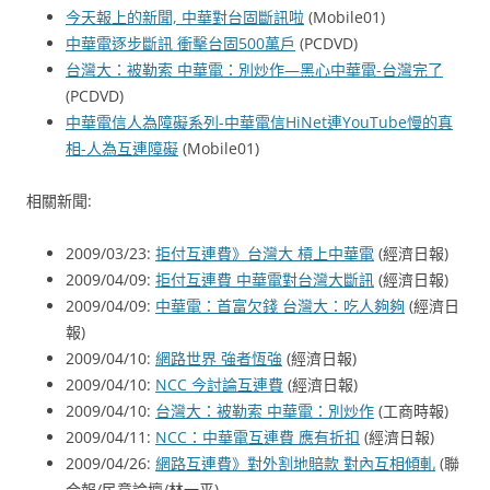
今天報上的新聞, 中華對台固斷訊啦
(Mobile01)
中華電逐步斷訊 衝擊台固500萬戶
(PCDVD)
台灣大：被勒索 中華電：別炒作—黑心中華電-台灣完了
(PCDVD)
中華電信人為障礙系列-中華電信HiNet連YouTube慢的真
相-人為互連障礙
(Mobile01)
相關新聞:
2009/03/23:
拒付互連費》台灣大 槓上中華電
(經濟日報)
2009/04/09:
拒付互連費 中華電對台灣大斷訊
(經濟日報)
2009/04/09:
中華電：首富欠錢 台灣大：吃人夠夠
(經濟日
報)
2009/04/10:
網路世界 強者恆強
(經濟日報)
2009/04/10:
NCC 今討論互連費
(經濟日報)
2009/04/10:
台灣大：被勒索 中華電：別炒作
(工商時報)
2009/04/11:
NCC：中華電互連費 應有折扣
(經濟日報)
2009/04/26:
網路互連費》對外割地賠款 對內互相傾軋
(聯
合報/民意論壇/林一平)