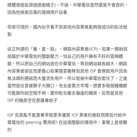
媒體曾經投資過遊戲橘子)，不過，中華電信當然還是不會買的，
因為他挾兩百萬的寬頻用戶自重
但很可惜的，國內似乎看不到其他內容業者能夠很成功的如法炮
製
這正所謂的「養、套、殺」，網路內容業者(ICP)，如果一開始就
屈服於中華電信的壟斷壓力，怕自己的用戶擁有不好的寬頻體
驗，所以把自己的網站放在中華電信。等到網站越長越大，網路
內容業者卻反而更擔心如果隨意搬移到其他 ISP 會導致用戶因為
無法順利連結而大量流失用戶，所以就被中華電信套住了，之後
當然就任意被獅子大開口，完全是賣方市場。想要多租個機櫃都
可能跟你說空間不夠，要你配合搬去偏遠的機房。反而是其他
ISP 的機房空在那邊養蚊子
ISP 究竟能不能靠著爭取更多優質 ICP 業者的進駐而降低付給中
華電信的 peering 費用呢? 在這個壟斷的環境中，事實上是很難
的