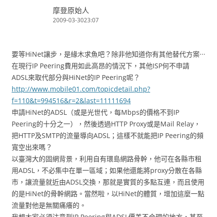
摩登原始人
2009-03-3023:07
要等HiNet讓步，是緣木求魚吧？除非他知道你有其他替代方案···
在現行IP Peering費用如此高昂的情況下，其他ISP何不申請
ADSL來取代部分與HiNet的IP Peering呢？
http://www.mobile01.com/topicdetail.php?
f=110&t=994516&r=2&last=11111694
申請HiNet的ADSL（或是光世代，每Mbps的價格不到IP
Peering的十分之一），然後透過HTTP Proxy或是Mail Relay，
把HTTP及SMTP的流量導向ADSL；這樣不就能把IP Peering的頻
寬空出來嗎？
以臺灣大的固網背景，利用自有環島網路骨幹，他可在各縣市租
用ADSL，不必集中在單一區域；如果他還能將proxy分散在各縣
市，讓流量就近由ADSL交換，那就是實質的多點互連，而且使用
的是HiNet的骨幹網路。當然啦，以HiNet的體質，增加這麼一點
流量對他是無關痛癢的。
我想大家必須注意到IP Peering與ADSL價差不合理的地方，甚至