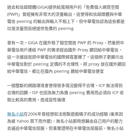
過去和信超媒體(GIGA)提供給寬頻用戶的「免費個人網頁空間
(PWP)」曾經擁有非常大的流量輸出，這使得和信超媒體與中華
電信 peering 的輸出與輸入不相上下，但中華電信認為這些都是
垃圾流量而拒絕提供免費的 peering
曾有一次，GIGA 在國外租了個空間放 PWP 的 Proxy，然後把中
華電信用戶連結 PWP 的需求經由國外 Proxy 餵回給中華電信，
這一次據說就把中華電信的國際頻寬塞爆了。這個例子更顯示出
中華電信對於 peering 定價的不合理性，把 proxy 放在國外餵回
給中華電信，都比在國內 peering 餵給中華電信便宜
一個壟斷的網路環境會使得很多情況變得不合理，ICP 無法得到
合理的回饋，ISP 也因為無力負擔 peering 費用而必須向 ICP 收
取比較高的費用，造成惡性循環
無名小站
在2006年曾經想如法炮製遊戲橘子的成功經驗 (後來因
為被 Yahoo 買下而作罷)，無名小站那時想藉由自己用戶的壓力
去逼迫中華電信屈服。但事實證明在中華電信屈服前，無名小站