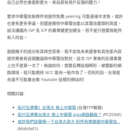
自己必然也會面對更大、來自原有用戶反彈的壓力！
要求中華電信無條件地提供免費 peering 可能是緣木求魚，或許
也會有更多爭議，但還是期待中華電信能以其電信龍頭的高度，
設法讓國內 ISP 及 ICP 的產業鏈更加健全，而不是只想要吸乾所
有人的血。
遊戲橘子的成功有其時空背景，我不認為未來還會有其他家內容
提供業者有這個膽識與中華電信對抗，這次 ISP 業者的反彈事實
上也不是第一次了。無論如何，想要反轉這個畸形、被壟斷的網
路環境，就只能期待 NCC 能有一點作為了。否則的話，台灣是
永遠不可能養出像 Youtube 這樣的網站的!
相關討論:
拒付互連費》台灣大 槓上中華電
(台灣FTP聯盟)
拒付互連費台灣大 槓上中華電 giga網路翻版？
(PCZONE)
或許我們該聲援一下台灣大哥大 盼所有需要跟中華電信…
(Mobile01)