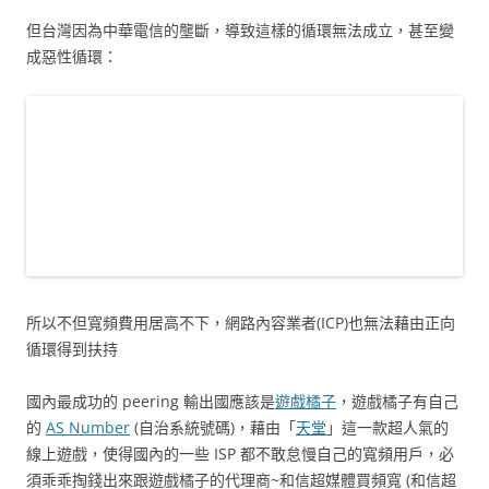
但台灣因為中華電信的壟斷，導致這樣的循環無法成立，甚至變
成惡性循環：
所以不但寬頻費用居高不下，網路內容業者(ICP)也無法藉由正向
循環得到扶持
國內最成功的 peering 輸出國應該是
遊戲橘子
，遊戲橘子有自己
的
AS Number
(自治系統號碼)，藉由「
天堂
」這一款超人氣的
線上遊戲，使得國內的一些 ISP 都不敢怠慢自己的寬頻用戶，必
須乖乖掏錢出來跟遊戲橘子的代理商~和信超媒體買頻寬 (和信超