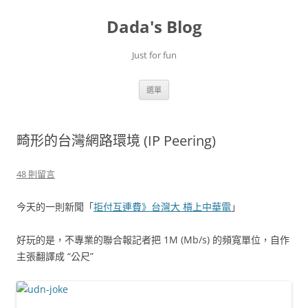
跳
至
Dada's Blog
主
要
內
容
Just for fun
選單
畸形的台灣網路環境 (IP Peering)
48 則留言
今天的一則新聞「
拒付互連費》台灣大 槓上中華電
」
好玩的是，不專業的聯合報記者把 1M (Mb/s) 的頻寬單位，自作
主張翻譯成 “公尺”