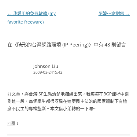
文
←
我愛用的免費軟體 (my
阿嬤～謝謝您
→
章
favorite freeware)
導
覽
在〈
畸形的台灣網路環境 (IP Peering)
〉中有 48 則留言
Johnson Liu
2009-03-2415:42
好文章，將台灣ISP生態清楚地描繪出來，我每每在BGP課程中談
到這一段，每個學生都很訝異在這麼民主法治的國家體制下有這
麼不民主的專權壟斷。本文借小弟轉貼一下囉~
↓
回覆