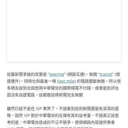
這篇新聞爭論的其實是 “
peering
” (網路互連)，無關 “
transit
” (借
道連外)，同時也與最後一哩 (
last mile
) 的電路壟斷無關。所以很
多網友說到台固想用中華電信的國際頻寬不付錢，或者是批評台
固沒有自建電路，這都跟這條新聞完全無關
雖然已經不是在 ISP 業界了，不過看到這則新聞還是有深深的感
慨，固然 ISP 對於中華電信的反彈有其利益考量，不過真正該思
考的是：中華電信造成的不公平競爭，使得網路內容提供業者