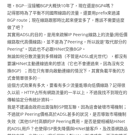
嗯，BGP···沒接觸BGP大概快10年了，現在還是BGP4嗎？
記得那時為了平衡不同國際線路的流量，還要用prefix來過濾
BGP route；現在線路跟那時比起來便宜多了，應該不需要這麼
做了吧？
其實用ADSL的目的，是用來疏解IP Peering線路上的流量(用低價
線路取代高價線路)，並不是為了Peering，所以說是“取代部分的
Peering”。因此也不必跟HiNet交換BGP。
無論如何分散流量到多條線路（不管是ADSL或光世代），都沒有
要讓HiNet主動連線過來的想法（它也不會連過來，因為沒有交
換BGP）；而在只有單向啟動連線的情況下，其實負載平衡的方
式會簡單很多的···
這個方式效果有多大，要看有多少流量能導向低價線路？記得很
久以前，HTTP占所有網路流量的一半以上，不過我找不到現在的
傳輸協定分佈統計資料···
我是不建議由政府出面強制ISP間互聯，因為這會破壞市場機制；
不過就IP Peering價格高於ADSL甚多的狀況，是否導致市場機制
失效（其他ISP付高額的IP Peering費用，是否是變相補貼HiNet
的ADSL用戶？也使得ISP喪失降價與HiNet搶客戶，及改善網路品