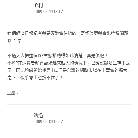
毛利
2009-04-1318:17
這個經濟日報記者還是專跑電信線的，奇怪怎麼還會出這種問題
咧？ 👿
不過大大把整個ISP生態描繪得如此清楚，真是佩服！
小ISP在消費者頻寬需求越來越大的情況下，已經沒辦法生存下去
了，因此紛紛開始找靠山…但是台灣的網路市場在中華電的獨大
之下，似乎靠山也撐不住了！
↓
回覆
路過
2009-05-0312:07