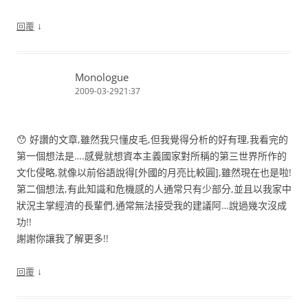
↓
回覆
Monologue
2009-03-2921:37
😯 好讚的文章,雖然我只懂皮毛,但我覺得分析的好有理,我看完的
第一個想法是….感覺就想資本主義國家對所稱的第三世界所作的
文化侵略,就像以前俗語說得[外國的月亮比較圓],雖然現在也是啦!
第二個想法,有此知識和危機感的人通常只有少部分,並且以我家中
狀況主掌經濟的長輩們,通常無法接受我的建議阿…說過幾次沒成
功!!
謝謝你讓我了解更多!!
↓
回覆