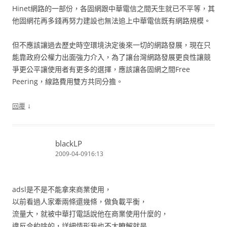
Hinet網路的一部份，各固網跟中華電信之間天生就已不平等，其
他固網花再多錢再努力建設也無法追上中華電信既有網路規模。
但不應該讓過去歷史時空環境決定後來一切的網路發展，現在只
能靠政府公權力出面強力介入，為了讓台灣網路發展更良性讓競
爭更公平讓使用者有更多的選擇，應該讓各固網之間Free
Peering，線路費用雙方共同分擔。
↓
回覆
blackLP
2009-04-0916:13
adsl是不是不能拿來商業使用，
以前看過人家牽兩條還幾條，做負載平衡，
流量大，就被中華打電話說他在商業使用什麼的，
違反合約啥的，詳細情形我也不太瞭解就是…