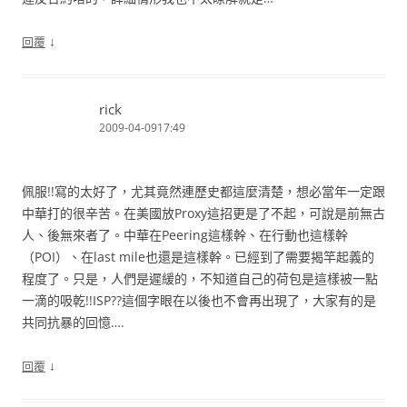
↓
回覆
rick
2009-04-0917:49
佩服!!寫的太好了，尤其竟然連歷史都這麼清楚，想必當年一定跟
中華打的很辛苦。在美國放Proxy這招更是了不起，可說是前無古
人、後無來者了。中華在Peering這樣幹、在行動也這樣幹
（POI）、在last mile也還是這樣幹。已經到了需要揭竿起義的
程度了。只是，人們是遲緩的，不知道自己的荷包是這樣被一點
一滴的吸乾!!ISP??這個字眼在以後也不會再出現了，大家有的是
共同抗暴的回憶….
↓
回覆