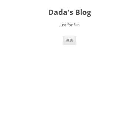
跳
至
Dada's Blog
主
要
內
容
Just for fun
選單