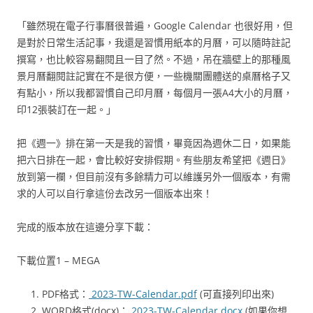
「雖然現在電子行事曆很普遍，Google Calendar 也很好用，但
是對於日常生活記事，我還是習慣用紙本的月曆，可以隨時註記
撰寫，也比較容易翻閱且一目了然。不過，吊在牆壁上的那種風
景月曆翻閱註記實在不是很方便，一些機關團體送的桌曆格子又
有點小，所以我都習慣自己印月曆，每個月一張A4大小的月曆，
印12張裝訂在一起。」
把《週一》排在第一天是我的習慣，畢竟因為週休二日，如果能
把六日排在一起，會比較好安排假期。有些朋友希望把《週日》
放到第一欄，但目前沒有多餘精力可以維護另外一個版本，有需
求的人可以自行拿這份去改另一個版本出來！
完成的版本放在這邊分享下載：
下載位置1 – MEGA
PDF格式：
2023-TW-Calendar.pdf
(可直接列印出來)
WORD格式(docx)：
2023-TW-Calendar.docx
(如果你想