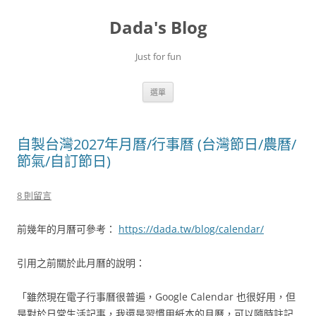
跳
至
Dada's Blog
主
要
內
容
Just for fun
選單
自製台灣2027年月曆/行事曆 (台灣節日/農曆/
節氣/自訂節日)
8 則留言
前幾年的月曆可參考：
https://dada.tw/blog/calendar/
引用之前關於此月曆的說明：
「雖然現在電子行事曆很普遍，Google Calendar 也很好用，但
是對於日常生活記事，我還是習慣用紙本的月曆，可以隨時註記