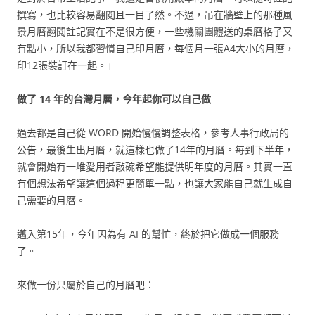
撰寫，也比較容易翻閱且一目了然。不過，吊在牆壁上的那種風
景月曆翻閱註記實在不是很方便，一些機關團體送的桌曆格子又
有點小，所以我都習慣自己印月曆，每個月一張A4大小的月曆，
印12張裝訂在一起。」
做了 14 年的台灣月曆，今年起你可以自己做
過去都是自己從 WORD 開始慢慢調整表格，參考人事行政局的
公告，最後生出月曆，就這樣也做了14年的月曆。每到下半年，
就會開始有一堆愛用者敲碗希望能提供明年度的月曆。其實一直
有個想法希望讓這個過程更簡單一點，也讓大家能自己就生成自
己需要的月曆。
邁入第15年，今年因為有 AI 的幫忙，終於把它做成一個服務
了。
來做一份只屬於自己的月曆吧：