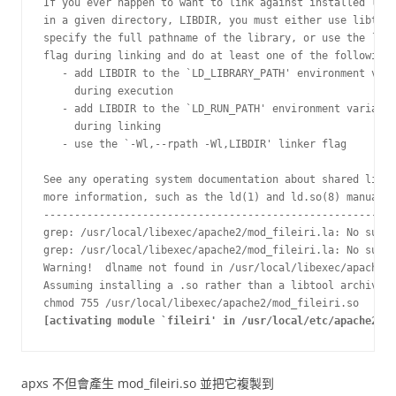
If you ever happen to want to link against installed libr
in a given directory, LIBDIR, you must either use libtool
specify the full pathname of the library, or use the `-LL
flag during linking and do at least one of the following:

   - add LIBDIR to the `LD_LIBRARY_PATH' environment vari
     during execution

   - add LIBDIR to the `LD_RUN_PATH' environment variable

     during linking

   - use the `-Wl,--rpath -Wl,LIBDIR' linker flag

See any operating system documentation about shared libra
more information, such as the ld(1) and ld.so(8) manual p
---------------------------------------------------------
grep: /usr/local/libexec/apache2/mod_fileiri.la: No such 
grep: /usr/local/libexec/apache2/mod_fileiri.la: No such 
Warning!  dlname not found in /usr/local/libexec/apache2/
Assuming installing a .so rather than a libtool archive.

[activating module `fileiri' in /usr/local/etc/apache2/ht
apxs 不但會產生 mod_fileiri.so 並把它複製到