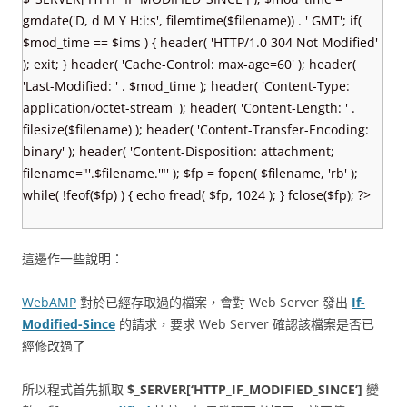
gmdate('D, d M Y H:i:s', filemtime($filename)) . ' GMT'; if(
$mod_time == $ims ) { header( 'HTTP/1.0 304 Not Modified'
); exit; } header( 'Cache-Control: max-age=60' ); header(
'Last-Modified: ' . $mod_time ); header( 'Content-Type:
application/octet-stream' ); header( 'Content-Length: ' .
filesize($filename) ); header( 'Content-Transfer-Encoding:
binary' ); header( 'Content-Disposition: attachment;
filename="'.$filename.'"' ); $fp = fopen( $filename, 'rb' );
while( !feof($fp) ) { echo fread( $fp, 1024 ); } fclose($fp); ?>
這邊作一些說明：
WebAMP
對於已經存取過的檔案，會對 Web Server 發出
If-
Modified-Since
的請求，要求 Web Server 確認該檔案是否已
經修改過了
所以程式首先抓取
$_SERVER[‘HTTP_IF_MODIFIED_SINCE’]
變