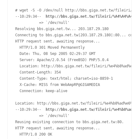
# wget -S -O /dev/null http://bbs.giga.net.tw/fileiri/中文
--10:29:34--  
http://bbs.giga.net.tw/fileiri/%A4%A4%A4%E5
           => `/dev/null'

Resolving bbs.giga.net.tw... 203.187.29.180

Connecting to bbs.giga.net.tw|203.187.29.180|:80... conne
HTTP request sent, awaiting response...

  HTTP/1.0 301 Moved Permanently

  Date: Thu, 08 Sep 2005 02:29:37 GMT

  Server: Apache/2.0.54 (FreeBSD) PHP/5.0.4

  Location: http://bbs.giga.net.tw/fileiri/%e4%b8%ad%e6%9
  Content-Length: 354

  Content-Type: text/html; charset=iso-8859-1

  X-Cache: MISS from WebAmpRP@GIGAMEDIA

  Connection: keep-alive

Location: http://bbs.giga.net.tw/fileiri/%e4%b8%ad%e6%96%
--10:29:34--  
http://bbs.giga.net.tw/fileiri/%e4%b8%ad%e6
           => `/dev/null'

Reusing existing connection to bbs.giga.net.tw:80.

HTTP request sent, awaiting response...

  HTTP/1.0 200 OK
