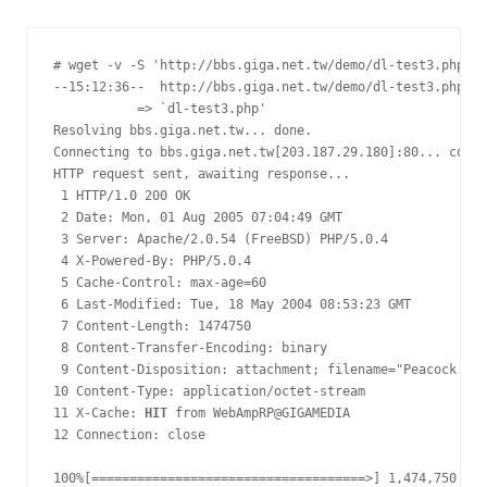
# wget -v -S 'http://bbs.giga.net.tw/demo/dl-test3.php'

--15:12:36--  http://bbs.giga.net.tw/demo/dl-test3.php

           => `dl-test3.php'

Resolving bbs.giga.net.tw... done.

Connecting to bbs.giga.net.tw[203.187.29.180]:80... conne
HTTP request sent, awaiting response...

 1 HTTP/1.0 200 OK

 2 Date: Mon, 01 Aug 2005 07:04:49 GMT

 3 Server: Apache/2.0.54 (FreeBSD) PHP/5.0.4

 4 X-Powered-By: PHP/5.0.4

 5 Cache-Control: max-age=60

 6 Last-Modified: Tue, 18 May 2004 08:53:23 GMT

 7 Content-Length: 1474750

 8 Content-Transfer-Encoding: binary

 9 Content-Disposition: attachment; filename="Peacock.jpg
10 Content-Type: application/octet-stream

11 X-Cache: 
HIT
 from WebAmpRP@GIGAMEDIA

12 Connection: close

100%[====================================>] 1,474,750    