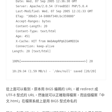
  Date: Wed, 07 Sep 2005 12:36:30 GMT

  Server: Apache/2.0.54 (FreeBSD) PHP/5.0.4

  Last-Modified: Wed, 07 Sep 2005 12:31:33 GMT

  ETag: "30bd3-14-b986f340;bc359880"

  Accept-Ranges: bytes

  Content-Length: 20

  Content-Type: text/html

  Age: 451

  X-Cache: HIT from WebAmpRP@GIGAMEDIA

  Connection: keep-alive

Length: 20 [text/html]

100%[====================================>] 20

10:29:34 (1.59 MB/s) - `/dev/null' saved [20/20]
從上面可以看到，原本用 BIG5 編碼的 URL，被 redirect 成
UTF-8 型式的 URL，然後就可以正確取得檔案，而這個檔案「中
文.html」在檔案系統上是用 BIG5 型式命名的