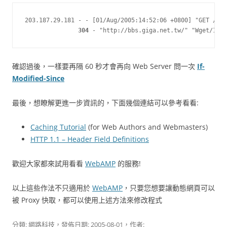
203.187.29.181 - - [01/Aug/2005:14:52:06 +0800] "GET /dem
304
 - "http://bbs.giga.net.tw/" "Wget/1.8.
確認過後，一樣要再隔 60 秒才會再向 Web Server 問一次
If-
Modified-Since
最後，想瞭解更進一步資訊的，下面幾個連結可以參考看看:
Caching Tutorial
(for Web Authors and Webmasters)
HTTP 1.1 – Header Field Definitions
歡迎大家都來試用看看
WebAMP
的服務!
以上這些作法不只適用於
WebAMP
，只要您想要讓動態網頁可以
被 Proxy 快取，都可以使用上述方法來修改程式
分類:
網路科技
，發佈日期:
2005-08-01
，作者: