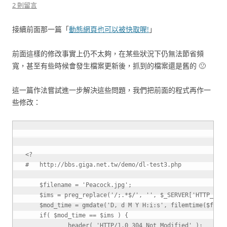
2 則留言
接續前面那一篇「
動態網頁也可以被快取喔!
」
前面這樣的修改事實上仍不太夠，在某些狀況下仍無法節省頻
寬，甚至有些時候會發生檔案更新後，抓到的檔案還是舊的 🙁
這一篇作法嘗試進一步解決這些問題，我們把前面的程式再作一
些修改：
<?
$filename
=
'Peacock.jpg'
;
$ims
=
preg_replace
(
'/;.*$/'
,
''
,
$_SERVER
[
'HTTP_IF_
$mod_time
=
gmdate
(
'D, d M Y H:i:s'
,
filemtime
(
$file
if
(
$mod_time
==
$ims
)
{
header
(
'HTTP/1.0 304 Not Modified'
)
;