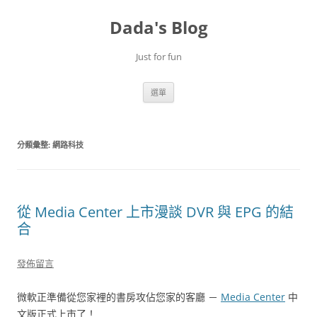
跳
至
Dada's Blog
主
要
內
容
Just for fun
選單
分類彙整:
網路科技
從 Media Center 上市漫談 DVR 與 EPG 的結
合
發佈留言
微軟正準備從您家裡的書房攻佔您家的客廳 －
Media Center
中
文版正式上市了！