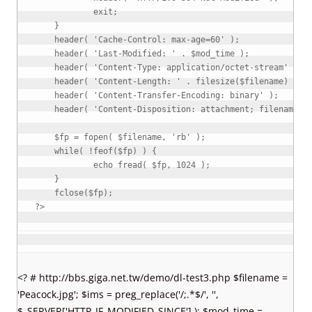
exit
;
}
header
(
'Cache-Control: max-age=60'
)
;
header
(
'Last-Modified: '
.
$mod_time
)
;
header
(
'Content-Type: application/octet-stream'
)
;
header
(
'Content-Length: '
.
filesize
(
$filename
)
)
;
header
(
'Content-Transfer-Encoding: binary'
)
;
header
(
'Content-Disposition: attachment; filename="
$fp
=
fopen
(
$filename
,
'rb'
)
;
while
(
!
feof
(
$fp
)
)
{
echo
fread
(
$fp
,
1024
)
;
}
fclose
(
$fp
)
;
?>
<? # http://bbs.giga.net.tw/demo/dl-test3.php $filename =
'Peacock.jpg'; $ims = preg_replace('/;.*$/', '',
$_SERVER['HTTP_IF_MODIFIED_SINCE'] ); $mod_time =