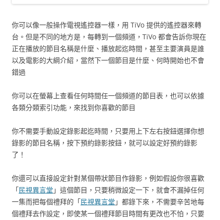
你可以像一般操作電視遙控器一樣，用 TiVo 提供的遙控器來轉
台。但是不同的地方是，每轉到一個頻道，TiVo 都會告訴你現在
正在播放的節目名稱是什麼、播放起迄時間，甚至主要演員是誰
以及電影的大綱介紹，當然下一個節目是什麼、何時開始也不會
錯過
你可以在螢幕上查看任何時間任一個頻道的節目表，也可以依據
各類分類索引功能，來找到你喜歡的節目
你不需要手動設定錄影起迄時間，只要用上下左右按鈕選擇你想
錄影的節目名稱，按下預約錄影按鈕，就可以設定好預約錄影
了！
你還可以直接設定針對某個帶狀節目作錄影，例如假設你很喜歡
「
民視異言堂
」這個節目，只要稍微設定一下，就會不漏掉任何
一集而把每個禮拜的「
民視異言堂
」都錄下來，不需要辛苦地每
個禮拜去作設定，即使某一個禮拜節目時間有更改也不怕，只要