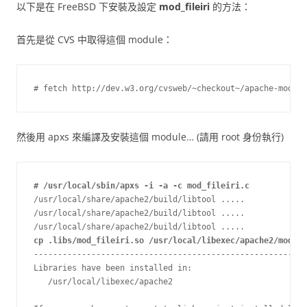
以下是在 FreeBSD 下安裝及設定
mod_fileiri
的方法：
首先是從 CVS 中取得這個 module：
# fetch http://dev.w3.org/cvsweb/~checkout~/apache-module
然後用 apxs 來編譯及安裝這個 module… (請用 root 身份執行)
# /usr/local/sbin/apxs -i -a -c mod_fileiri.c
/usr/local/share/apache2/build/libtool .....

/usr/local/share/apache2/build/libtool .....

cp .libs/mod_fileiri.so /usr/local/libexec/apache2/mod_fi
---------------------------------------------------------
Libraries have been installed in:

   /usr/local/libexec/apache2
