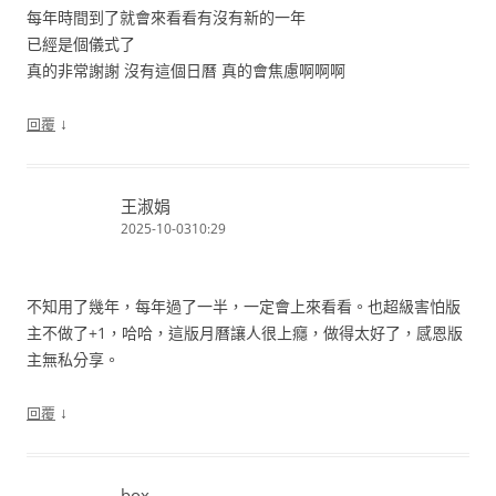
每年時間到了就會來看看有沒有新的一年
已經是個儀式了
真的非常謝謝 沒有這個日曆 真的會焦慮啊啊啊
↓
回覆
王淑娟
2025-10-0310:29
不知用了幾年，每年過了一半，一定會上來看看。也超級害怕版
主不做了+1，哈哈，這版月曆讓人很上癮，做得太好了，感恩版
主無私分享。
↓
回覆
box