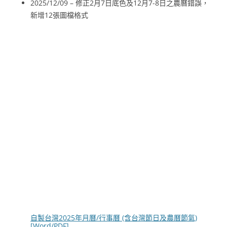
2025/12/09 – 修正2月7日底色及12月7-8日之農曆錯誤，
新增12張圖檔格式
自製台灣2025年月曆/行事曆 (含台灣節日及農曆節氣)
[Word/PDF]