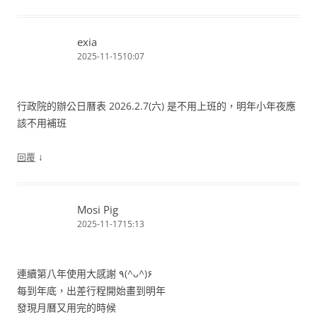
exia
2025-11-1510:07
行政院的辦公日曆表 2026.2.7(六) 是不用上班的，明年小年夜應
該不用補班
↓
回覆
Mosi Pig
2025-11-1715:13
連續第八年使用大感謝 ٩(^ᴗ^)۶
每到年底，出差行程開始畫到明年
發現月曆又用完的時候