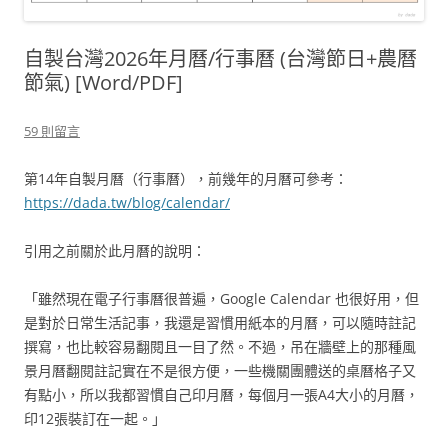
自製台灣2026年月曆/行事曆 (台灣節日+農曆
節氣) [Word/PDF]
59 則留言
第14年自製月曆（行事曆），前幾年的月曆可參考：
https://dada.tw/blog/calendar/
引用之前關於此月曆的說明：
「雖然現在電子行事曆很普遍，Google Calendar 也很好用，但
是對於日常生活記事，我還是習慣用紙本的月曆，可以隨時註記
撰寫，也比較容易翻閱且一目了然。不過，吊在牆壁上的那種風
景月曆翻閱註記實在不是很方便，一些機關團體送的桌曆格子又
有點小，所以我都習慣自己印月曆，每個月一張A4大小的月曆，
印12張裝訂在一起。」