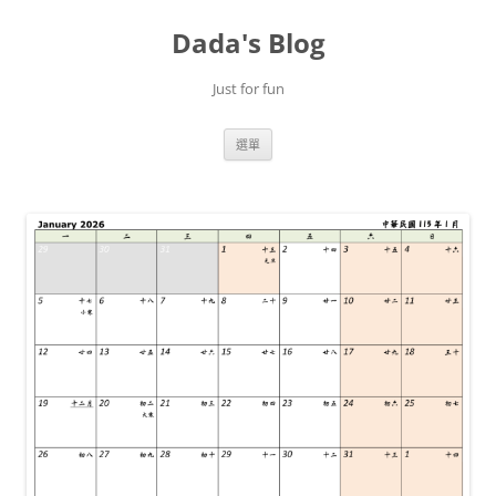
跳
至
Dada's Blog
主
要
內
容
Just for fun
選單