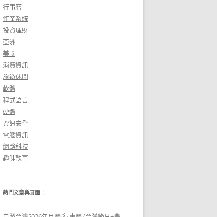
行事曆
作業系統
投資理財
亞洲
美國
消費資訊
旅遊休閒
軟體
程式語言
硬體
資訊安全
電腦資訊
網路科技
趣味軼事
熱門文章與頁面︰
自製台灣2026年月曆/行事曆 (台灣節日+農