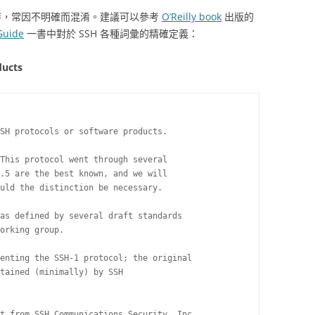
語時，常因不明確而混淆。建議可以參考
O’Reilly book
出版的
 Guide
一書中對於 SSH 各種詞彙的精確定義：
ducts
SH protocols or software products.

This protocol went through several

.5 are the best known, and we will

uld the distinction be necessary.

as defined by several draft standards

orking group.

enting the SSH-1 protocol; the original

tained (minimally) by SSH

t from SSH Communications Security, Inc.
