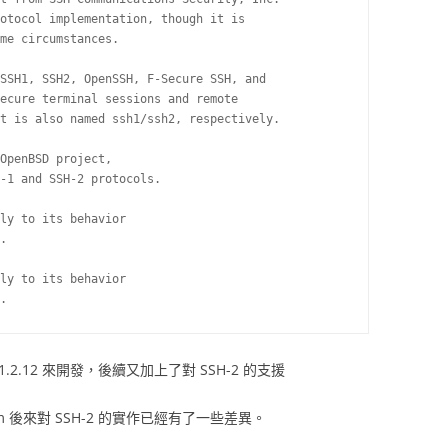
otocol implementation, though it is

me circumstances.

SSH1, SSH2, OpenSSH, F-Secure SSH, and

ecure terminal sessions and remote

t is also named ssh1/ssh2, respectively.

OpenBSD project,

-1 and SSH-2 protocols.

ly to its behavior

.

ly to its behavior

ssh 1.2.12 來開發，後續又加上了對 SSH-2 的支援
h.com 後來對 SSH-2 的實作已經有了一些差異。