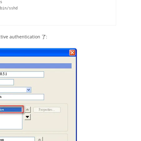
s

bin/sshd

e authentication 了: