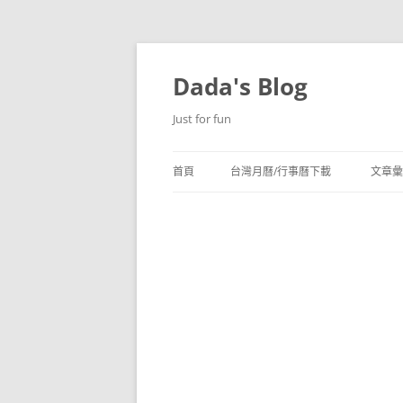
跳
至
主
Dada's Blog
要
內
容
Just for fun
首頁
台灣月曆/行事曆下載
文章彙