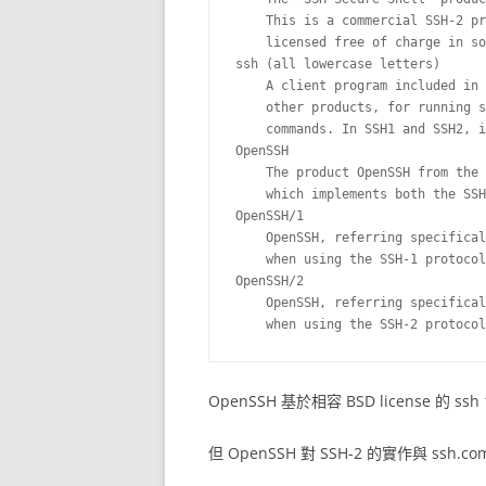
    This is a commercial SSH-2 pr
    licensed free of charge in so
ssh (all lowercase letters)

    A client program included in 
    other products, for running s
    commands. In SSH1 and SSH2, i
OpenSSH

    The product OpenSSH from the 
    which implements both the SSH
OpenSSH/1

    OpenSSH, referring specifical
    when using the SSH-1 protocol
OpenSSH/2

    OpenSSH, referring specifical
OpenSSH 基於相容 BSD license 的 
但 OpenSSH 對 SSH-2 的實作與 ss