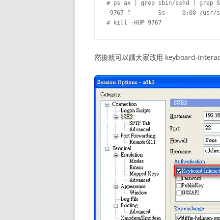
# ps ax | grep sbin/sshd | grep S
 9767 ?        Ss     0:00 /usr/s
然後就可以請大家改用 keyboard-interactiv