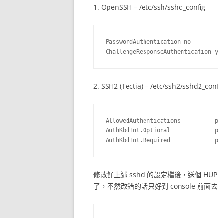
1. OpenSSH – /etc/ssh/sshd_config
PasswordAuthentication no

2. SSH2 (Tectia) – /etc/ssh2/sshd2_conf
AllowedAuthentications          p
AuthKbdInt.Optional             p
修改好上述 sshd 的設定檔後，送個 HUP 
了，不然改錯的話只好到 console 前面