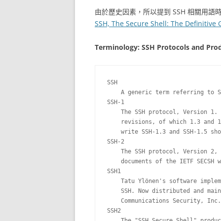
由於歷史因素，所以提到 SSH 相關用
SSH, The Secure Shell: The Definitive
Terminology: SSH Protocols and Pro
SSH

    A generic term referring to S
SSH-1

    The SSH protocol, Version 1. 
    revisions, of which 1.3 and 1
    write SSH-1.3 and SSH-1.5 sho
SSH-2

    The SSH protocol, Version 2, 
    documents of the IETF SECSH w
SSH1

    Tatu Ylönen's software implem
    SSH. Now distributed and main
    Communications Security, Inc.

SSH2

    The "SSH Secure Shell" produc