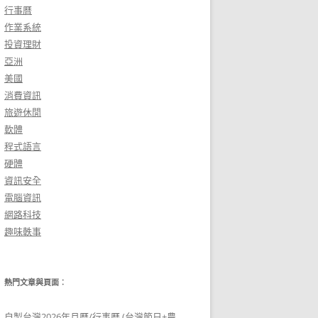
行事曆
作業系統
投資理財
亞洲
美國
消費資訊
旅遊休閒
軟體
程式語言
硬體
資訊安全
電腦資訊
網路科技
趣味軼事
熱門文章與頁面︰
自製台灣2026年月曆/行事曆 (台灣節日+農