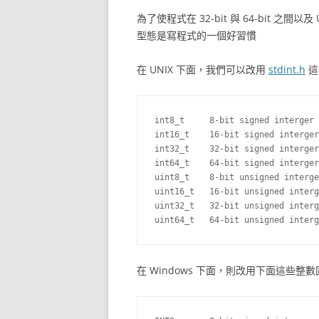
為了使程式在 32-bit 與 64-bit 之間
型態是寫程式的一個好習慣
在 UNIX 下面，我們可以改用
stdint.h
這
int8_t     8-bit signed interger

int16_t    16-bit signed interger

int32_t    32-bit signed interger

int64_t    64-bit signed interger

uint8_t    8-bit unsigned interge
uint16_t   16-bit unsigned interg
uint32_t   32-bit unsigned interg
在 Windows 下面，則改用下面這些整