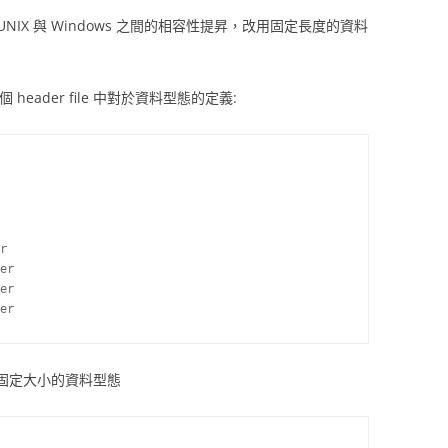
以及 UNIX 與 Windows 之間的相容性提昇，改用固定長度的資料
個 header file 中對於資料型態的定義:
r

er

er

數固定大小的資料型態