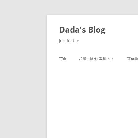
跳
至
主
Dada's Blog
要
內
容
Just for fun
首頁
台灣月曆/行事曆下載
文章彙