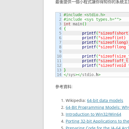
最後提供一個小程式讓你得知你的系統主
1

#include <stdio.h>
2

#include <sys types.h="">
3

int
 main
(
)
4

{
5

printf
(
"sizeof(short
6

printf
(
"sizeof(int) 
7

printf
(
"sizeof(long)
8

printf
(
"sizeof(long 
9

10

printf
(
"sizeof(size_
11

printf
(
"sizeof(off_t
12

printf
(
"sizeof(void 
13

}
</
sys
></
stdio.
h
>
參考資料:
Wikipedia:
64-bit data models
64-Bit Programming Models: Wh
Introduction to Win32/Win64
Porting 32-bit Applications to t
Preparing Code for the IA-64 Arc