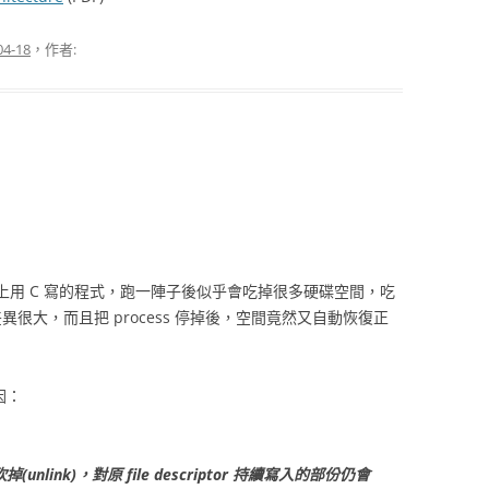
04-18
，作者:
 上用 C 寫的程式，跑一陣子後似乎會吃掉很多硬碟空間，吃
差異很大，而且把 process 停掉後，空間竟然又自動恢復正
因：
ink)，對原 file descriptor 持續寫入的部份仍會