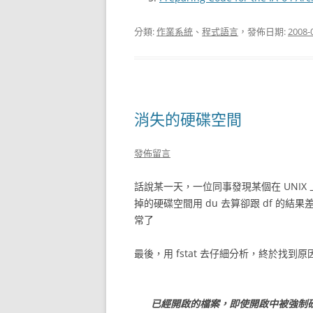
分類:
作業系統
、
程式語言
，發佈日期:
2008-
消失的硬碟空間
發佈留言
話說某一天，一位同事發現某個在 UNIX
掉的硬碟空間用 du 去算卻跟 df 的結果
常了
最後，用 fstat 去仔細分析，終於找到原
已經開啟的檔案，即使開啟中被強制砍掉(unl