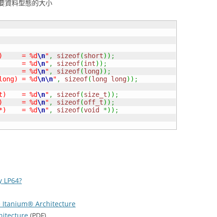
要資料型態的大小
)     = %d
\n
"
,
sizeof
(
short
)
)
;
      = %d
\n
"
,
sizeof
(
int
)
)
;
      = %d
\n
"
,
sizeof
(
long
)
)
;
long) = %d
\n
\n
"
,
sizeof
(
long
long
)
)
;
t)    = %d
\n
"
,
sizeof
(
size_t
)
)
;
)     = %d
\n
"
,
sizeof
(
off_t
)
)
;
*)    = %d
\n
"
,
sizeof
(
void
*
)
)
;
y LP64?
he Itanium® Architecture
hitecture
(PDF)