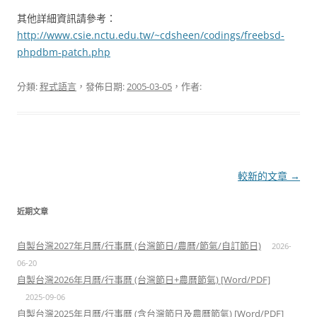
其他詳細資訊請參考：
http://www.csie.nctu.edu.tw/~cdsheen/codings/freebsd-
phpdbm-patch.php
分類:
程式語言
，發佈日期:
2005-03-05
，作者:
文
較新的文章
→
章
近期文章
導
覽
自製台灣2027年月曆/行事曆 (台灣節日/農曆/節氣/自訂節日)
2026-
06-20
自製台灣2026年月曆/行事曆 (台灣節日+農曆節氣) [Word/PDF]
2025-09-06
自製台灣2025年月曆/行事曆 (含台灣節日及農曆節氣) [Word/PDF]