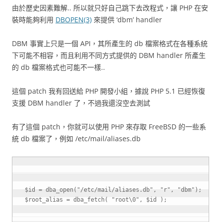
由於歷史因素難解.. 所以就只好自己跳下去改程式，讓 PHP 在安
裝時能夠利用
DBOPEN(3)
來提供 ‘dbm’ handler
DBM 事實上只是一個 API，其所產生的 db 檔案格式在各種系統
下可能不相容，而且利用不同方式提供的 DBM handler 所產生
的 db 檔案格式也可能不一樣..
這個 patch 我有回送給 PHP 開發小組，據說 PHP 5.1 已經恢復
支援 DBM handler 了，不過我還沒空去測試
有了這個 patch，你就可以使用 PHP 來存取 FreeBSD 的一些系
統 db 檔案了，例如
/etc/mail/aliases.db
$id
=
dba_open
(
"/etc/mail/aliases.db"
,
"r"
,
"dbm"
)
;
$root_alias
=
dba_fetch
(
"root
\0
"
,
$id
)
;