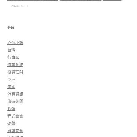
2024-09-03
分類
心情小語
台灣
行事曆
作業系統
投資理財
亞洲
美國
消費資訊
旅遊休閒
軟體
程式語言
硬體
資訊安全