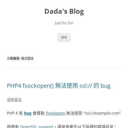
跳
至
Dada's Blog
主
要
內
容
Just for fun
選單
分類彙整:
程式語言
PHP4 fsockopen() 無法使用 ssl:// 的 bug
發佈留言
PHP 4 有
bug
會導致
fsockopen
無法接受 “ssl://example.com”
即使有
OpenSSL support
，還是會產生以下這樣的錯誤訊息：