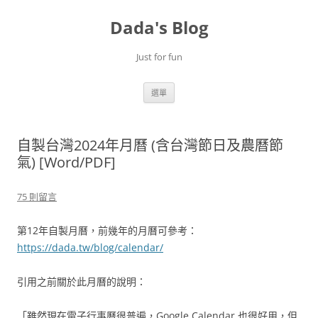
跳
至
Dada's Blog
主
要
內
容
Just for fun
選單
自製台灣2024年月曆 (含台灣節日及農曆節
氣) [Word/PDF]
75 則留言
第12年自製月曆，前幾年的月曆可參考：
https://dada.tw/blog/calendar/
引用之前關於此月曆的說明：
「雖然現在電子行事曆很普遍，Google Calendar 也很好用，但