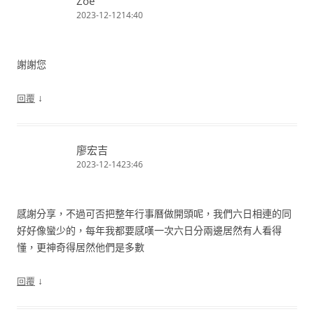
Zoe
2023-12-1214:40
謝謝您
↓
回覆
廖宏吉
2023-12-1423:46
感謝分享，不過可否把整年行事曆做開頭呢，我們六日相連的同
好好像蠻少的，每年我都要感嘆一次六日分兩邊居然有人看得
懂，更神奇得居然他們是多數
↓
回覆