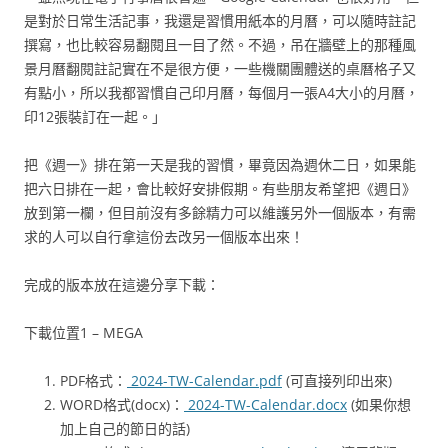
是對於日常生活記事，我還是習慣用紙本的月曆，可以隨時註記
撰寫，也比較容易翻閱且一目了然。不過，吊在牆壁上的那種風
景月曆翻閱註記實在不是很方便，一些機關團體送的桌曆格子又
有點小，所以我都習慣自己印月曆，每個月一張A4大小的月曆，
印12張裝訂在一起。」
把《週一》排在第一天是我的習慣，畢竟因為週休二日，如果能
把六日排在一起，會比較好安排假期。有些朋友希望把《週日》
放到第一欄，但目前沒有多餘精力可以維護另外一個版本，有需
求的人可以自行拿這份去改另一個版本出來！
完成的版本放在這邊分享下載：
下載位置1 – MEGA
PDF格式：
2024-TW-Calendar.pdf
(可直接列印出來)
WORD格式(docx)：
2024-TW-Calendar.docx
(如果你想
加上自己的節日的話)