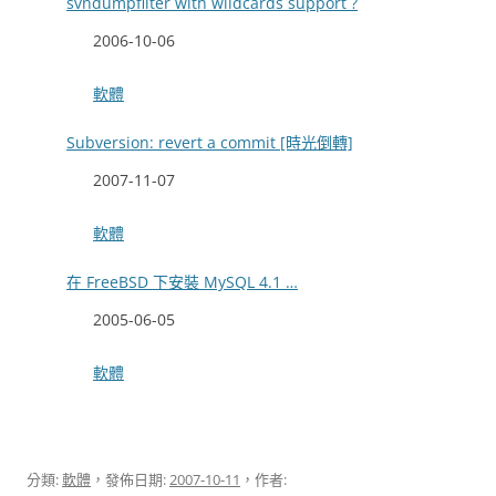
svndumpfilter with wildcards support ?
日期
2006-10-06
關於
軟體
Subversion: revert a commit [時光倒轉]
日期
2007-11-07
關於
軟體
在 FreeBSD 下安裝 MySQL 4.1 …
日期
2005-06-05
關於
軟體
分類:
軟體
，發佈日期:
2007-10-11
，作者: