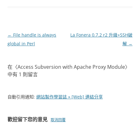
文
←
File handle is always
La Fonera 0.7.2 r2 升級+SSH破
章
global in Perl
解
→
導
覽
在〈
Access Subversion with Apache Proxy Module
〉
中有 1 則留言
自動引用通知:
網站製作學習誌 » [Web] 連結分享
歡迎留下您的意見
取消回覆