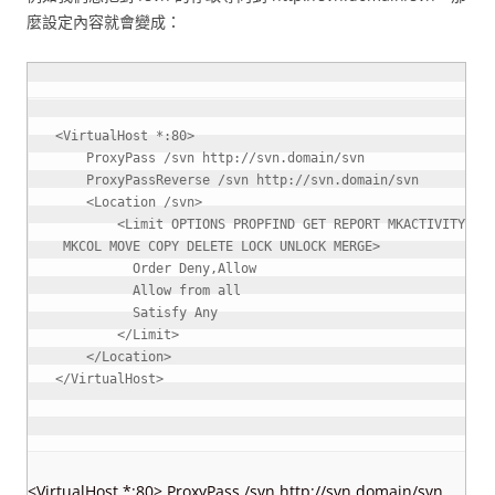
麼設定內容就會變成：
<VirtualHost
 *:80
>
    ProxyPass /svn http://svn.domain/svn

    ProxyPassReverse /svn http://svn.domain/svn

<Location
 /svn
>
<Limit
 OPTIONS PROPFIND GET REPORT MKACTIVITY PR
 MKCOL MOVE COPY DELETE LOCK UNLOCK MERGE
>
          Order Deny,Allow

          Allow from all

          Satisfy Any

</Limit
>
</Location
>
</VirtualHost
>
<VirtualHost *:80> ProxyPass /svn http://svn.domain/svn