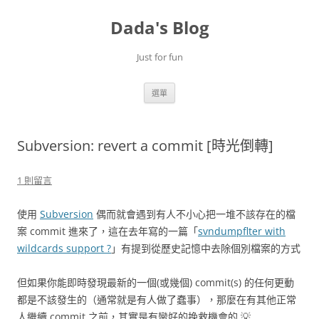
跳
至
Dada's Blog
主
要
內
容
Just for fun
選單
Subversion: revert a commit [時光倒轉]
1 則留言
使用
Subversion
偶而就會遇到有人不小心把一堆不該存在的檔
案 commit 進來了，這在去年寫的一篇「
svndumpflter with
wildcards support ?
」有提到從歷史記憶中去除個別檔案的方式
但如果你能即時發現最新的一個(或幾個) commit(s) 的任何更動
都是不該發生的（通常就是有人做了蠢事），那麼在有其他正常
人繼續 commit 之前，其實是有蠻好的挽救機會的 💡