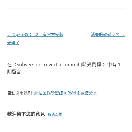
文
←
OpenBSD 4.2 – 有官方安裝
消失的硬碟空間
→
章
光碟了
導
覽
在〈
Subversion: revert a commit [時光倒轉]
〉中有 1
則留言
自動引用通知:
網站製作學習誌 » [Web] 連結分享
歡迎留下您的意見
取消回覆