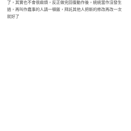
了，其實也不會很麻煩，反正做完回復動作後，統統當作沒發生
過，再叫作蠢事的人請一頓飯，拜託其他人把新的修改再改一次
就好了