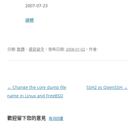
日期
2007-07-23
關於
硬體
分類:
軟體
、
資訊安全
，發佈日期:
2008-01-02
，作者:
文
←
Change the core dump file
SSH2 vs OpenSSH
→
章
name in Linux and FreeBSD
導
覽
歡迎留下您的意見
取消回覆