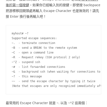
後的第一個按鍵
，如果你已經輸入別的按鍵，即使按 backspace
把游標移回開頭處再輸入 Escape Character 也是無效的！請先
按 Enter 換行後再輸入吧！
myhost# ~?

Supported escape sequences:

~.  - terminate connection

~B  - send a BREAK to the remote system

~C  - open a command line

~R  - Request rekey (SSH protocol 2 only)

~^Z - suspend ssh

~#  - list forwarded connections

~&  - background ssh (when waiting for connections to ter
~?  - this message

~~  - send the escape character by typing it twice

最常用的 Escape Character 就是 ~. 以及 ~^Z 這兩個：