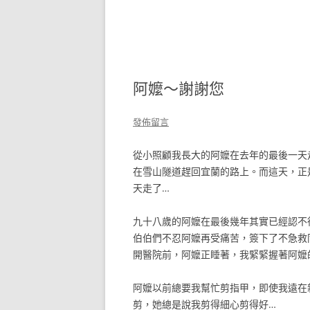
阿嬤～謝謝您
發佈留言
從小照顧我長大的阿嬤在去年的最後一天
在雪山隧道趕回宜蘭的路上。而這天，正
天走了…
九十八歲的阿嬤在最後幾年其實已經認不
伯伯們不忍阿嬤再受痛苦，簽下了不急救
開醫院前，阿嬤正睡著，我緊緊握著阿嬤
阿嬤以前總要我幫忙剪指甲，即使我遠在
剪，她總是說我剪得細心剪得好…