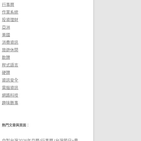
行事曆
作業系統
投資理財
亞洲
美國
消費資訊
旅遊休閒
軟體
程式語言
硬體
資訊安全
電腦資訊
網路科技
趣味軼事
熱門文章與頁面︰
自製台灣2026年月曆/行事曆 (台灣節日+農