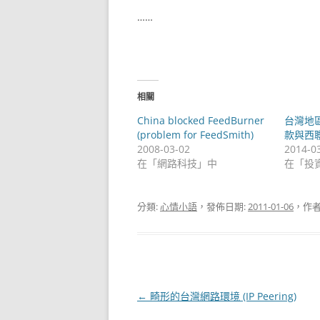
……
相關
China blocked FeedBurner
台灣地區
(problem for FeedSmith)
款與西
2008-03-02
2014-0
在「網路科技」中
在「投
分類:
心情小語
，發佈日期:
2011-01-06
，作者
文
←
畸形的台灣網路環境 (IP Peering)
章