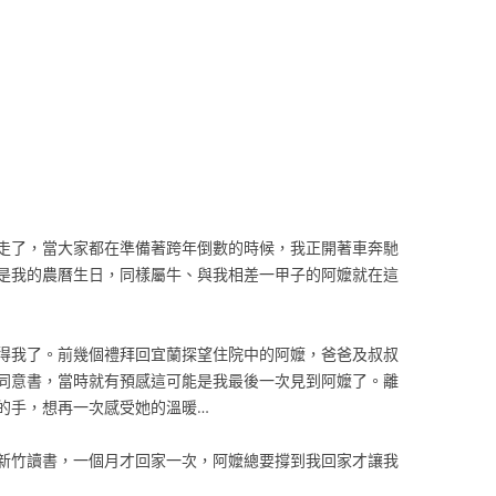
走了，當大家都在準備著跨年倒數的時候，我正開著車奔馳
是我的農曆生日，同樣屬牛、與我相差一甲子的阿嬤就在這
得我了。前幾個禮拜回宜蘭探望住院中的阿嬤，爸爸及叔叔
同意書，當時就有預感這可能是我最後一次見到阿嬤了。離
的手，想再一次感受她的溫暖…
新竹讀書，一個月才回家一次，阿嬤總要撐到我回家才讓我