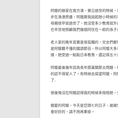
阿嬤的娘家在南方澳，舅公過世的時候，
步在漁港旁邊，阿嬤跟我說起她小時候的
母親很早就過世了，她沒受多少教育就外
也辛苦地照顧我們幾個同住在一起的孫子
老人家的晚年其實是很孤獨的，兒女們都
是阿嬤聽不懂的國語節目，所以阿嬤大多
撲，她受過一點點日本教育，還記得五十
阿嬤最後幾年因為長年膝蓋關節炎問題，
的認不得家人了。有時候去探望阿嬤，阿
了..
很後悔沒在阿嬤認得我的時候多陪陪她，
親愛的阿嬤，今天是您頭七的日子，謝謝
會好好的，請不用再牽掛。