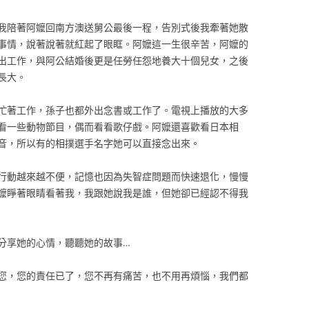
我陪著阿嬤回南方澳送舅公最後一程，告別式後我牽著她散
事情，說著說著就紅起了眼眶。阿嬤這一生很辛苦，阿嬤的
出工作，與阿公結婚後更是任勞任怨地養大十個兒女，之後
長大。
忙著工作，孫子也都外出念書或工作了。電視上播放的大多
看一些動物節目，偶而看看歌仔戲。阿嬤還喜歡看日本相
音，所以有的相撲選手名字她可以直接念出來。
行動越來越不便，記憶也因為失智症問題而快速退化，慢慢
嬤睜著眼睛看著我，我跟她說我是誰，但她卻已經認不得我
分享她的心情，聽聽她的故事…
您，您的責任已了，您不再有痛苦，也不用再煩惱，我們都