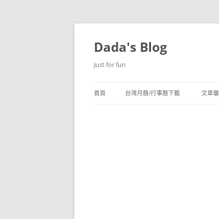
跳
至
主
Dada's Blog
要
內
容
Just for fun
首頁
台灣月曆/行事曆下載
文章彙