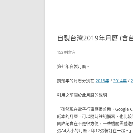
自製台灣2019年月曆 (含台
153 則留言
第七年自製月曆。
前幾年的月曆分別在
2013年
/
2014年
/
引用之前關於此月曆的說明：
「雖然現在電子行事曆很普遍，Google 
紙本的月曆，可以隨時註記撰寫，也比較
閱註記實在不是很方便，一些機關團體送
張A4大小的月曆，印12張裝訂在一起。