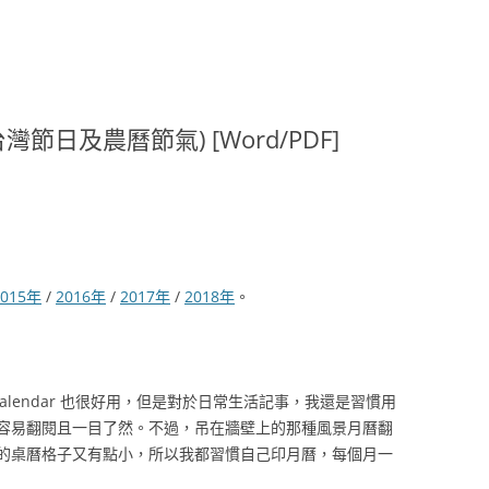
灣節日及農曆節氣) [Word/PDF]
2015年
/
2016年
/
2017年
/
2018年
。
Calendar 也很好用，但是對於日常生活記事，我還是習慣用
容易翻閱且一目了然。不過，吊在牆壁上的那種風景月曆翻
的桌曆格子又有點小，所以我都習慣自己印月曆，每個月一
」