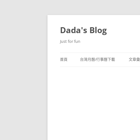
跳
至
主
Dada's Blog
要
內
容
Just for fun
首頁
台灣月曆/行事曆下載
文章彙