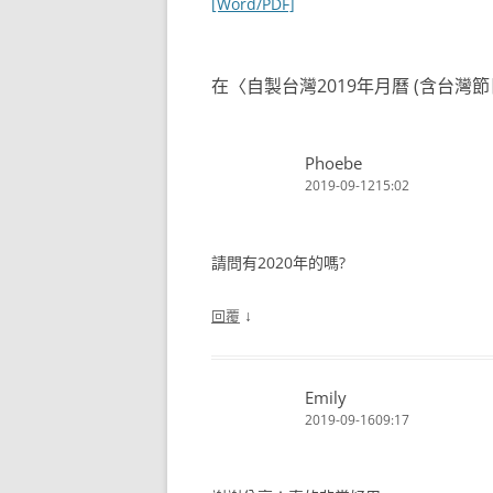
章
[Word/PDF]
導
覽
在〈
自製台灣2019年月曆 (含台灣節日
Phoebe
2019-09-1215:02
請問有2020年的嗎?
↓
回覆
Emily
2019-09-1609:17