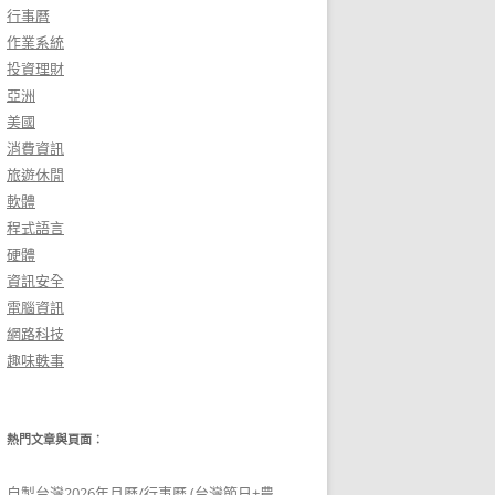
行事曆
作業系統
投資理財
亞洲
美國
消費資訊
旅遊休閒
軟體
程式語言
硬體
資訊安全
電腦資訊
網路科技
趣味軼事
熱門文章與頁面︰
自製台灣2026年月曆/行事曆 (台灣節日+農