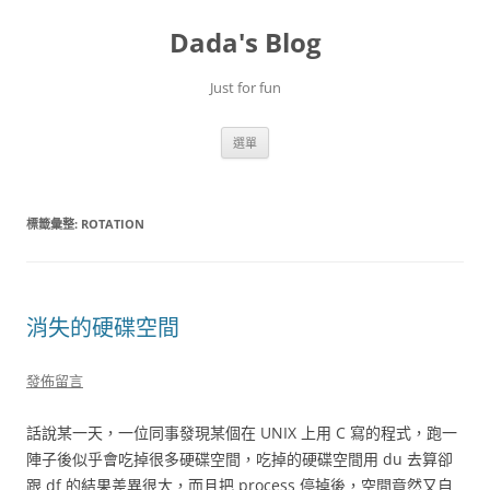
跳
至
Dada's Blog
主
要
內
容
Just for fun
選單
標籤彙整:
ROTATION
消失的硬碟空間
發佈留言
話說某一天，一位同事發現某個在 UNIX 上用 C 寫的程式，跑一
陣子後似乎會吃掉很多硬碟空間，吃掉的硬碟空間用 du 去算卻
跟 df 的結果差異很大，而且把 process 停掉後，空間竟然又自