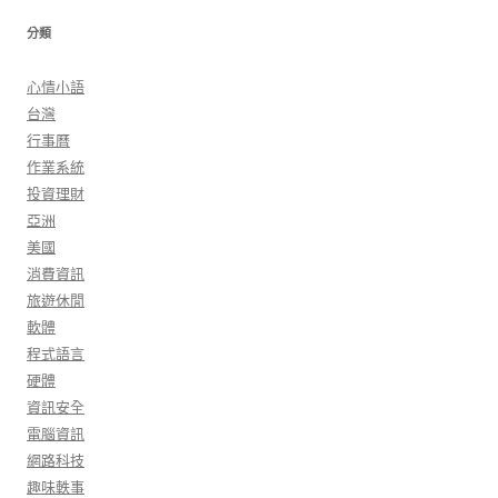
分類
心情小語
台灣
行事曆
作業系統
投資理財
亞洲
美國
消費資訊
旅遊休閒
軟體
程式語言
硬體
資訊安全
電腦資訊
網路科技
趣味軼事