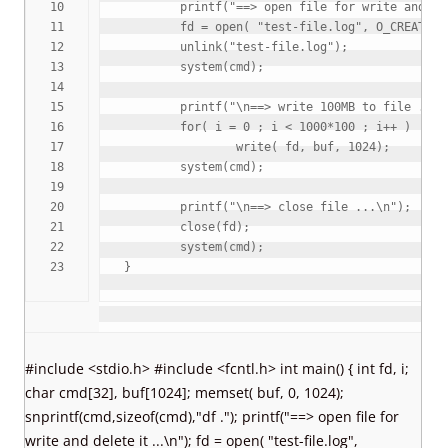
10

printf
(
"==> open file for write and de
11

        fd 
=
 open
(
"test-file.log"
,
 O_CREAT
|
O_
12

        unlink
(
"test-file.log"
)
;
13

system
(
cmd
)
;
14

15

printf
(
"
\n
==> write 100MB to file ...
\
16

for
(
 i 
=
0
;
 i 
<
1000
*
100
;
 i
++
)
17

                write
(
 fd
,
 buf
,
1024
)
;
18

system
(
cmd
)
;
19

20

printf
(
"
\n
==> close file ...
\n
"
)
;
21

        close
(
fd
)
;
22

system
(
cmd
)
;
}
#include <stdio.h> #include <fcntl.h> int main() { int fd, i;
char cmd[32], buf[1024]; memset( buf, 0, 1024);
snprintf(cmd,sizeof(cmd),"df ."); printf("==> open file for
write and delete it ...\n"); fd = open( "test-file.log",