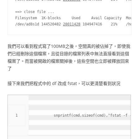
==> close file ...

Filesystem  1K-blocks     Used     Avail Capacity  Mounte
/dev/ad8s1d 144520482 
28011428
我們可以看到程式寫了100MB之後，空間真的被佔掉了，即使我
們已經刪除這個檔案，且從目錄的檔案列表中無法直接看到這個
檔案了。而當被開啟的檔案關掉後，這些空間也立即被釋放回來
了
接下來我們把程式中的 df 改成 fstat，可以更清楚看到狀況
snprintf
(
cmd
,
sizeof
(
cmd
)
,
"fstat -f -p %