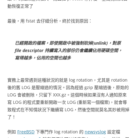
動恢復正常了
最後，用 fstat 去仔細分析，終於找到原因：
已經開啟的檔案，即使開啟中被強制砍掉(unlink)，對原
file descriptor 持續寫入的部份仍會繼續佔用硬碟空間，
寫得越多，佔用的空間也越多
實務上最常遇到這種狀況的就是 log rotation，尤其是 rotation
後的舊 LOG 是壓縮過的情況。因為經過 gzip 壓縮過後，原始的
LOG 會被刪除，只留下 XXX.gz。這個時候如果沒有人通知原來
寫 LOG 的程式要重新開啟一次 LOG (重新寫一個檔案)，就會導
致程式在不知情狀況下繼續寫 LOG，然後空間就莫名其妙被用掉
了！
例如
FreeBSD
下專門作 log rotation 的
newsyslog
設定檔