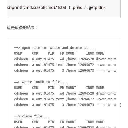
snprintf(cmd,sizeof(cmd),"fstat -f -p %d .", getpid());
這是最後的結果：
==> open file for write and delete it ...

USER     CMD     PID   FD MOUNT     INUM MODE         SZ|
cdsheen  a.out 91475   wd /home 12694528 drwxr-xr-x    20
cdsheen  a.out 91475 text /home 12694672 -rwxr-xr-x    79
cdsheen  a.out 91475    3 /home 12694673 ----r-x--x      
==> write 100MB to file ...

USER     CMD     PID   FD MOUNT     INUM MODE         SZ|
cdsheen  a.out 91475   wd /home 12694528 drwxr-xr-x    20
cdsheen  a.out 91475 text /home 12694672 -rwxr-xr-x    79
cdsheen  a.out 91475    3 /home 12694673 ----r-x--x  
1024
==> close file ...

USER     CMD     PID   FD MOUNT     INUM MODE         SZ|
cdsheen  a.out 91475   wd /home 12694528 drwxr-xr-x    20