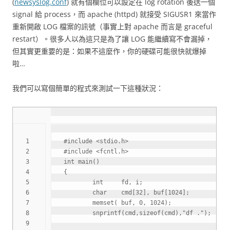
(
newsyslog.conf
) 就有個欄位可以設定在 log rotation 後送一個
signal 給 process，而 apache (httpd) 就接受 SIGUSR1 來當作
重新開啟 LOG 檔案的訊號（事實上對 apache 而言是 graceful
restart）。很多人以為這只是為了讓 LOG 能繼續寫不會漏掉，
但其實更重要的是：如果不這麼作，你的硬碟可能很快就爆掉
啦…
我們可以寫個簡單的程式來測試一下這種狀況：
1

#include <stdio.h>
2

#include <fcntl.h>
3

int
 main
(
)
4

{
5

int
     fd
,
 i
;
6

char
    cmd
[
32
]
,
 buf
[
1024
]
;
7

memset
(
 buf
,
0
,
1024
)
;
8

snprintf
(
cmd
,
sizeof
(
cmd
)
,
"df ."
)
;
9
