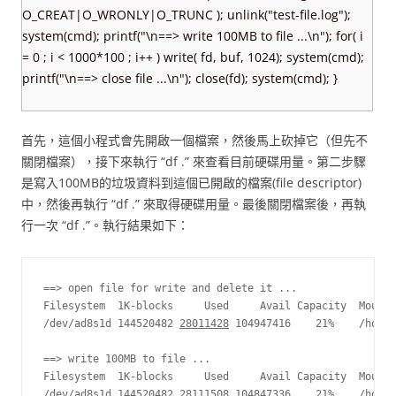
O_CREAT|O_WRONLY|O_TRUNC ); unlink("test-file.log");
system(cmd); printf("\n==> write 100MB to file ...\n"); for( i
= 0 ; i < 1000*100 ; i++ ) write( fd, buf, 1024); system(cmd);
printf("\n==> close file ...\n"); close(fd); system(cmd); }
首先，這個小程式會先開啟一個檔案，然後馬上砍掉它（但先不
關閉檔案），接下來執行 “df .” 來查看目前硬碟用量。第二步驟
是寫入100MB的垃圾資料到這個已開啟的檔案(file descriptor)
中，然後再執行 “df .” 來取得硬碟用量。最後關閉檔案後，再執
行一次 “df .”。執行結果如下：
==> open file for write and delete it ...

Filesystem  1K-blocks     Used     Avail Capacity  Mounte
/dev/ad8s1d 144520482 
28011428
 104947416    21%    /home

==> write 100MB to file ...

Filesystem  1K-blocks     Used     Avail Capacity  Mounte
/dev/ad8s1d 144520482 
28111508
 104847336    21%    /home
