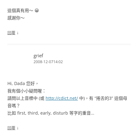
這個真有用～ 😀
感謝你～
↓
回覆
grief
2008-12-0714:02
Hi, Dada 您好，
我有個小小疑問喔：
請問以上音標中 (或
http://cdict.net/
中)，有 “捲舌的3” 這個母
音嗎？
比如 first, third, early, disturb 等字的重音…
↓
回覆