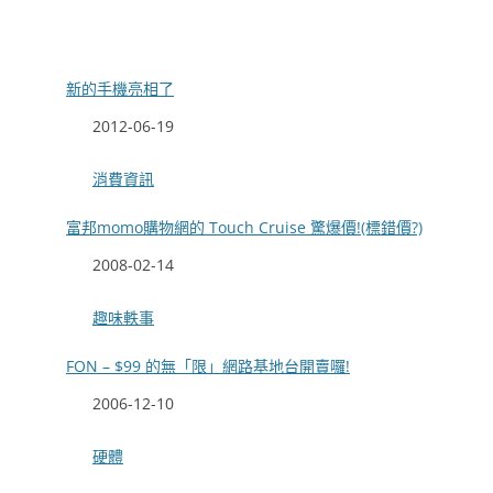
新的手機亮相了
日期
2012-06-19
關於
消費資訊
富邦momo購物網的 Touch Cruise 驚爆價!(標錯價?)
日期
2008-02-14
關於
趣味軼事
FON – $99 的無「限」網路基地台開賣囉!
日期
2006-12-10
關於
硬體