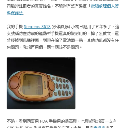
司驗證註冊者的真實姓名，不曉得有沒有違反「
電腦處理個人資
料保護法
」
我的手機
Siemens 3618
(沙漠風暴) 小橘已經用了五年多了，這
支號稱防塵防震的運動型手機還真的蠻耐用的，摔了無數次，還
曾經掉到馬桶裡面，到現在除了電池弱一點，其他功能都沒有任
何問題，我想再用個一兩年應該不是問題。
不過，看到同事用 PDA 手機用的很高興，也興起我想買一支有
GPS 功能 PDA 手機來玩看看的念頭。今年一月底
宏達電
出了一