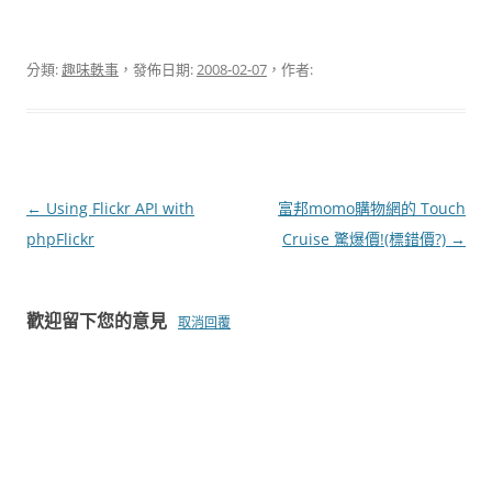
分類:
趣味軼事
，發佈日期:
2008-02-07
，作者:
文
←
Using Flickr API with
富邦momo購物網的 Touch
章
phpFlickr
Cruise 驚爆價!(標錯價?)
→
導
覽
歡迎留下您的意見
取消回覆