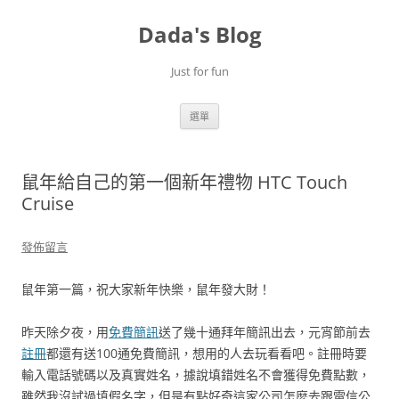
跳
至
Dada's Blog
主
要
內
容
Just for fun
選單
鼠年給自己的第一個新年禮物 HTC Touch
Cruise
發佈留言
鼠年第一篇，祝大家新年快樂，鼠年發大財！
昨天除夕夜，用
免費簡訊
送了幾十通拜年簡訊出去，元宵節前去
註冊
都還有送100通免費簡訊，想用的人去玩看看吧。註冊時要
輸入電話號碼以及真實姓名，據說填錯姓名不會獲得免費點數，
雖然我沒試過填假名字，但是有點好奇這家公司怎麼去跟電信公