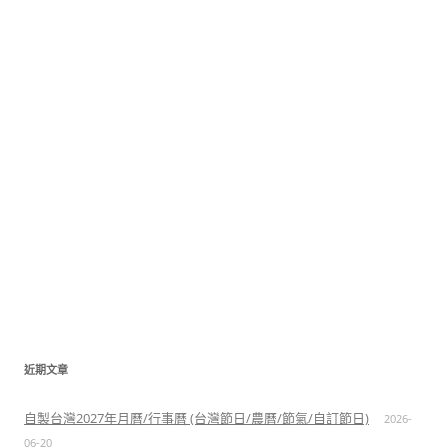
近期文章
自製台灣2027年月曆/行事曆 (台灣節日/農曆/節氣/自訂節日)
2026-
06-20