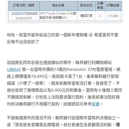
哈哈，就當作鼠年給自己的第一個新年禮物囉 😛 希望富邦不要
反悔不出貨就好了
話說將近四年前我也遇過類似的案件，聯邦銀行的購物網站
UBMall
賣一台當時市價約19萬的Panasonic 37吋電漿電視，網
路上標價僅為19,499元，我就刷卡買了1台，後來聯邦銀行發現
錯誤（少標了一個零），跑來和解希望取消訂單，我接受了，不
過也收到了幾樣贈品以及6,000元的和解金。當時有十幾個人堅持
不願接受和解，分別告上法院要求履行契約，後來結果法院好像
均判決聯邦銀行不用履行契約，詳細資訊可參考
這邊
。
不過每個案件的情況不同，聯邦銀行這個案件當時判決理由之一
是「原告既有意購買此類電視，依社會通念及客觀情況判斷，
理