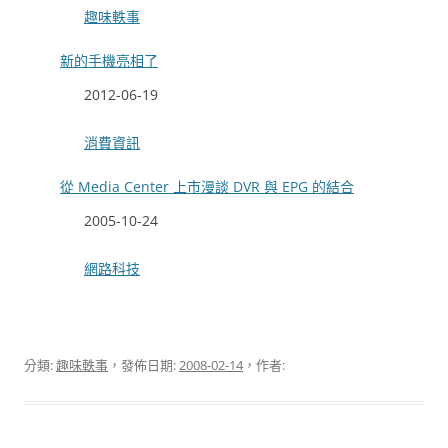
關於
趣味軼事
新的手機亮相了
日期
2012-06-19
關於
消費資訊
從 Media Center 上市漫談 DVR 與 EPG 的結合
日期
2005-10-24
關於
網路科技
分類:
趣味軼事
，發佈日期:
2008-02-14
，作者: