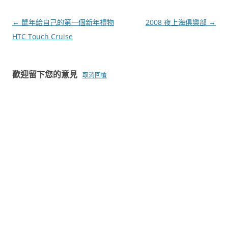
文
←
鼠年給自己的第一個新年禮物
2008 夜上海俱樂部
→
章
HTC Touch Cruise
導
覽
歡迎留下您的意見
取消回覆