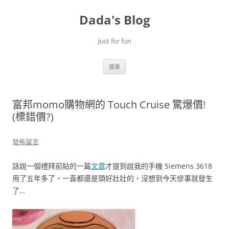
跳
至
Dada's Blog
主
要
內
容
Just for fun
選單
富邦momo購物網的 Touch Cruise 驚爆價!
(標錯價?)
發佈留言
話說一個禮拜前貼的一篇
文章
才提到說我的手機 Siemens 3618
用了五年多了，一直都還是頭好壯壯的，沒想到今天慘事就發生
了…