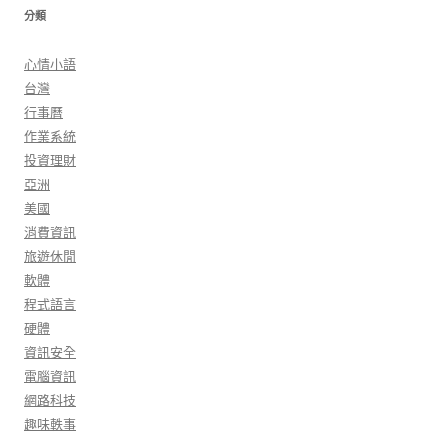
分類
心情小語
台灣
行事曆
作業系統
投資理財
亞洲
美國
消費資訊
旅遊休閒
軟體
程式語言
硬體
資訊安全
電腦資訊
網路科技
趣味軼事