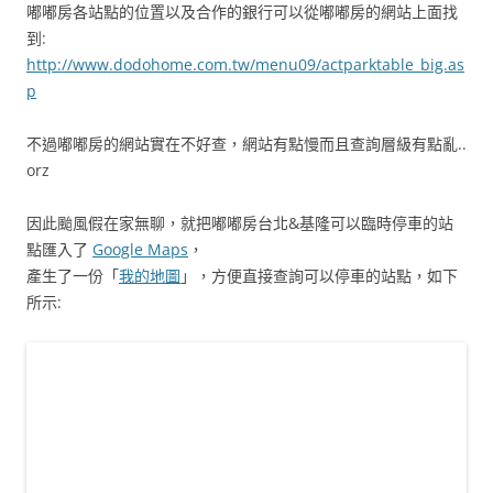
嘟嘟房各站點的位置以及合作的銀行可以從嘟嘟房的網站上面找
到:
http://www.dodohome.com.tw/menu09/actparktable_big.as
p
不過嘟嘟房的網站實在不好查，網站有點慢而且查詢層級有點亂..
orz
因此颱風假在家無聊，就把嘟嘟房台北&基隆可以臨時停車的站
點匯入了
Google Maps
，
產生了一份「
我的地圖
」，方便直接查詢可以停車的站點，如下
所示: