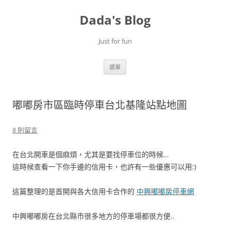
跳
至
Dada's Blog
主
要
內
容
Just for fun
選單
嘟嘟房市區臨時停車台北基隆站點地圖
8 則留言
在台北開車是個麻煩，尤其是要找停車位的時候…
這時候查看一下你手邊的信用卡，也許有一些優惠可以用:)
這篇整理的是首開與各大信用卡合作的
中興嘟嘟房停車網
中興嘟嘟房在台北縣市很多地方的停車場都很方便..