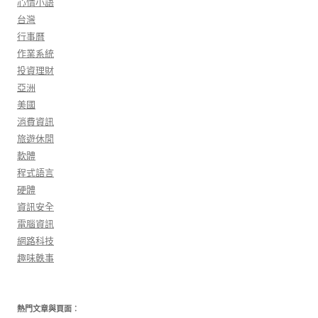
心情小語
台灣
行事曆
作業系統
投資理財
亞洲
美國
消費資訊
旅遊休閒
軟體
程式語言
硬體
資訊安全
電腦資訊
網路科技
趣味軼事
熱門文章與頁面︰