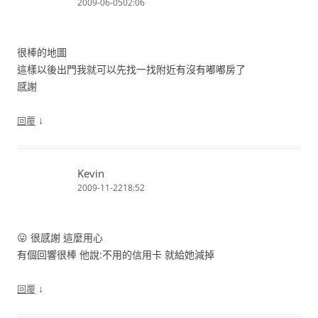
2009-06-0502:06
很棒的地圖
這樣以後出門我就可以先找一找附近有沒有嘟嘟房了
感謝
↓
回覆
Kevin
2009-11-2218:52
😛 很感謝 這麼用心
有個回響很棒 他說:不用的信用卡 就給她減掉
↓
回覆