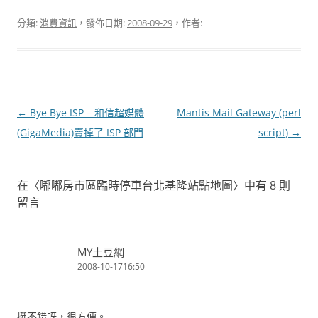
分類:
消費資訊
，發佈日期:
2008-09-29
，作者:
文
←
Bye Bye ISP – 和信超媒體
Mantis Mail Gateway (perl
章
(GigaMedia)賣掉了 ISP 部門
script)
→
導
覽
在〈
嘟嘟房市區臨時停車台北基隆站點地圖
〉中有 8 則
留言
MY土豆網
2008-10-1716:50
挺不錯呀，很方便。