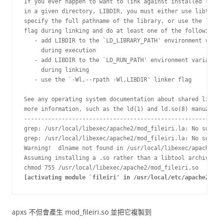
If you ever happen to want to link against installed libr
in a given directory, LIBDIR, you must either use libtool
specify the full pathname of the library, or use the `-LL
flag during linking and do at least one of the following:

   - add LIBDIR to the `LD_LIBRARY_PATH' environment vari
     during execution

   - add LIBDIR to the `LD_RUN_PATH' environment variable

     during linking

   - use the `-Wl,--rpath -Wl,LIBDIR' linker flag

See any operating system documentation about shared libra
more information, such as the ld(1) and ld.so(8) manual p
---------------------------------------------------------
grep: /usr/local/libexec/apache2/mod_fileiri.la: No such 
grep: /usr/local/libexec/apache2/mod_fileiri.la: No such 
Warning!  dlname not found in /usr/local/libexec/apache2/
Assuming installing a .so rather than a libtool archive.

[activating module `fileiri' in /usr/local/etc/apache2/ht
apxs 不但會產生 mod_fileiri.so 並把它複製到