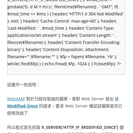
gmdate('D, d M Y H:i:s', filemtime($filename)) . ' GMT'; if(
$mod_time == $ims ) { header( 'HTTP/1.0 304 Not Modified'
); exit; } header( 'Cache-Control: max-age=60' ); header(
'Last-Modified: ' . $mod_time ); header( 'Content-Type:
application/octet-stream' ); header( 'Content-Length: ' .
filesize($filename) ); header( 'Content-Transfer-Encoding:
binary' ); header( 'Content-Disposition: attachment;
filename="'.$filename.'"' ); $fp = fopen( $filename, 'rb' );
while( !feof($fp) ) { echo fread( $fp, 1024 ); } fclose($fp); ?>
這邊作一些說明：
WebAMP
對於已經存取過的檔案，會對 Web Server 發出
If-
Modified-Since
的請求，要求 Web Server 確認該檔案是否已
經修改過了
所以程式首先抓取
$_SERVER[‘HTTP_IF_MODIFIED_SINCE’]
變