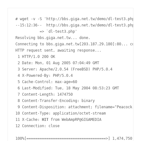
# wget -v -S 'http://bbs.giga.net.tw/demo/dl-test3.php'

--15:12:36--  http://bbs.giga.net.tw/demo/dl-test3.php

           => `dl-test3.php'

Resolving bbs.giga.net.tw... done.

Connecting to bbs.giga.net.tw[203.187.29.180]:80... conne
HTTP request sent, awaiting response...

 1 HTTP/1.0 200 OK

 2 Date: Mon, 01 Aug 2005 07:04:49 GMT

 3 Server: Apache/2.0.54 (FreeBSD) PHP/5.0.4

 4 X-Powered-By: PHP/5.0.4

 5 Cache-Control: max-age=60

 6 Last-Modified: Tue, 18 May 2004 08:53:23 GMT

 7 Content-Length: 1474750

 8 Content-Transfer-Encoding: binary

 9 Content-Disposition: attachment; filename="Peacock.jpg
10 Content-Type: application/octet-stream

11 X-Cache: 
HIT
 from WebAmpRP@GIGAMEDIA

12 Connection: close

100%[====================================>] 1,474,750    