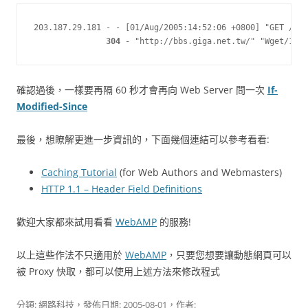
203.187.29.181 - - [01/Aug/2005:14:52:06 +0800] "GET /dem
304
 - "http://bbs.giga.net.tw/" "Wget/1.8.
確認過後，一樣要再隔 60 秒才會再向 Web Server 問一次
If-
Modified-Since
最後，想瞭解更進一步資訊的，下面幾個連結可以參考看看:
Caching Tutorial
(for Web Authors and Webmasters)
HTTP 1.1 – Header Field Definitions
歡迎大家都來試用看看
WebAMP
的服務!
以上這些作法不只適用於
WebAMP
，只要您想要讓動態網頁可以
被 Proxy 快取，都可以使用上述方法來修改程式
分類:
網路科技
，發佈日期:
2005-08-01
，作者: