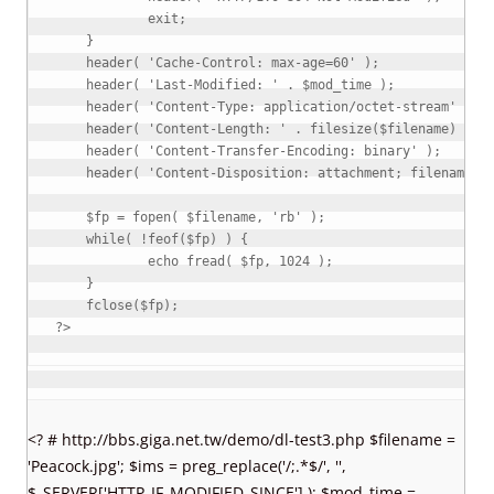
exit
;
}
header
(
'Cache-Control: max-age=60'
)
;
header
(
'Last-Modified: '
.
$mod_time
)
;
header
(
'Content-Type: application/octet-stream'
)
;
header
(
'Content-Length: '
.
filesize
(
$filename
)
)
;
header
(
'Content-Transfer-Encoding: binary'
)
;
header
(
'Content-Disposition: attachment; filename="
$fp
=
fopen
(
$filename
,
'rb'
)
;
while
(
!
feof
(
$fp
)
)
{
echo
fread
(
$fp
,
1024
)
;
}
fclose
(
$fp
)
;
?>
<? # http://bbs.giga.net.tw/demo/dl-test3.php $filename =
'Peacock.jpg'; $ims = preg_replace('/;.*$/', '',
$_SERVER['HTTP_IF_MODIFIED_SINCE'] ); $mod_time =