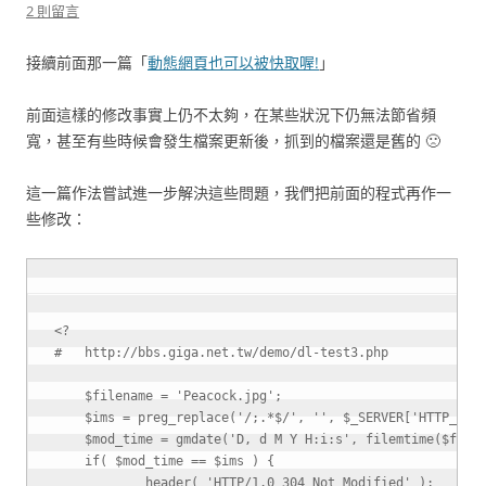
2 則留言
接續前面那一篇「
動態網頁也可以被快取喔!
」
前面這樣的修改事實上仍不太夠，在某些狀況下仍無法節省頻
寬，甚至有些時候會發生檔案更新後，抓到的檔案還是舊的 🙁
這一篇作法嘗試進一步解決這些問題，我們把前面的程式再作一
些修改：
<?
$filename
=
'Peacock.jpg'
;
$ims
=
preg_replace
(
'/;.*$/'
,
''
,
$_SERVER
[
'HTTP_IF_
$mod_time
=
gmdate
(
'D, d M Y H:i:s'
,
filemtime
(
$file
if
(
$mod_time
==
$ims
)
{
header
(
'HTTP/1.0 304 Not Modified'
)
;