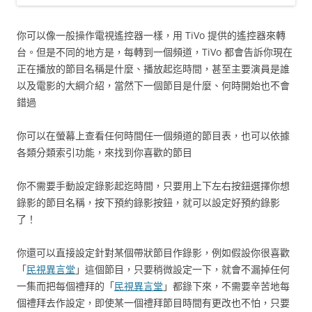
你可以像一般操作電視遙控器一樣，用 TiVo 提供的遙控器來轉
台。但是不同的地方是，每轉到一個頻道，TiVo 都會告訴你現在
正在播放的節目名稱是什麼、播放起迄時間，甚至主要演員是誰
以及電影的大綱介紹，當然下一個節目是什麼、何時開始也不會
錯過
你可以在螢幕上查看任何時間任一個頻道的節目表，也可以依據
各類分類索引功能，來找到你喜歡的節目
你不需要手動設定錄影起迄時間，只要用上下左右按鈕選擇你想
錄影的節目名稱，按下預約錄影按鈕，就可以設定好預約錄影
了！
你還可以直接設定針對某個帶狀節目作錄影，例如假設你很喜歡
「
民視異言堂
」這個節目，只要稍微設定一下，就會不漏掉任何
一集而把每個禮拜的「
民視異言堂
」都錄下來，不需要辛苦地每
個禮拜去作設定，即使某一個禮拜節目時間有更改也不怕，只要