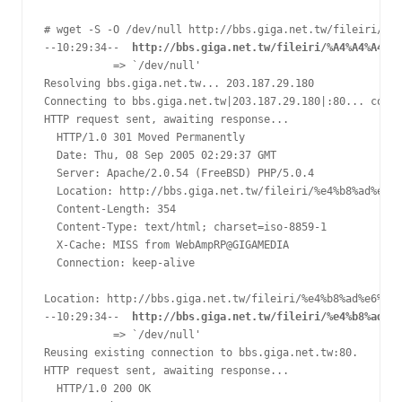
# wget -S -O /dev/null http://bbs.giga.net.tw/fileiri/中文
--10:29:34--  
http://bbs.giga.net.tw/fileiri/%A4%A4%A4%E5
           => `/dev/null'

Resolving bbs.giga.net.tw... 203.187.29.180

Connecting to bbs.giga.net.tw|203.187.29.180|:80... conne
HTTP request sent, awaiting response...

  HTTP/1.0 301 Moved Permanently

  Date: Thu, 08 Sep 2005 02:29:37 GMT

  Server: Apache/2.0.54 (FreeBSD) PHP/5.0.4

  Location: http://bbs.giga.net.tw/fileiri/%e4%b8%ad%e6%9
  Content-Length: 354

  Content-Type: text/html; charset=iso-8859-1

  X-Cache: MISS from WebAmpRP@GIGAMEDIA

  Connection: keep-alive

Location: http://bbs.giga.net.tw/fileiri/%e4%b8%ad%e6%96%
--10:29:34--  
http://bbs.giga.net.tw/fileiri/%e4%b8%ad%e6
           => `/dev/null'

Reusing existing connection to bbs.giga.net.tw:80.

HTTP request sent, awaiting response...

  HTTP/1.0 200 OK
