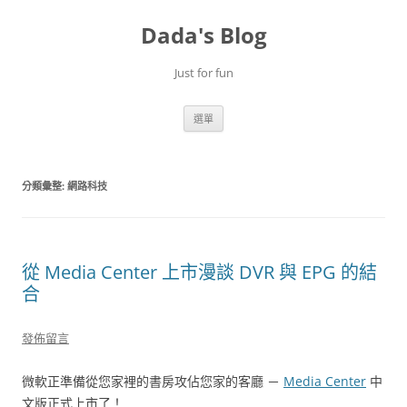
跳
至
Dada's Blog
主
要
內
容
Just for fun
選單
分類彙整:
網路科技
從 Media Center 上市漫談 DVR 與 EPG 的結
合
發佈留言
微軟正準備從您家裡的書房攻佔您家的客廳 －
Media Center
中
文版正式上市了！