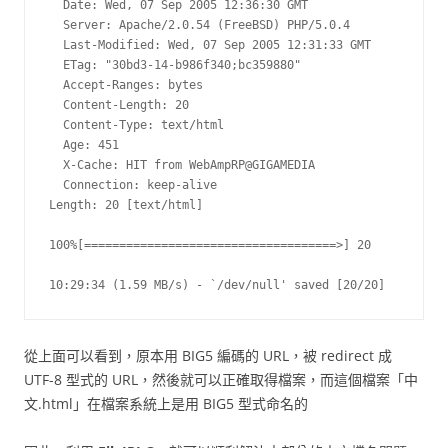
  Date: Wed, 07 Sep 2005 12:36:30 GMT

  Server: Apache/2.0.54 (FreeBSD) PHP/5.0.4

  Last-Modified: Wed, 07 Sep 2005 12:31:33 GMT

  ETag: "30bd3-14-b986f340;bc359880"

  Accept-Ranges: bytes

  Content-Length: 20

  Content-Type: text/html

  Age: 451

  X-Cache: HIT from WebAmpRP@GIGAMEDIA

  Connection: keep-alive

Length: 20 [text/html]

100%[====================================>] 20

10:29:34 (1.59 MB/s) - `/dev/null' saved [20/20]
從上面可以看到，原本用 BIG5 編碼的 URL，被 redirect 成
UTF-8 型式的 URL，然後就可以正確取得檔案，而這個檔案「中
文.html」在檔案系統上是用 BIG5 型式命名的