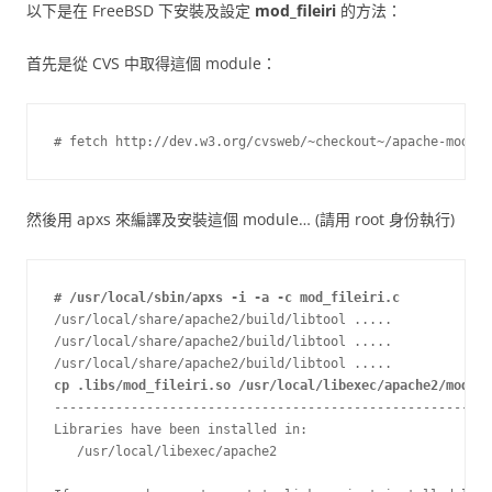
以下是在 FreeBSD 下安裝及設定
mod_fileiri
的方法：
首先是從 CVS 中取得這個 module：
# fetch http://dev.w3.org/cvsweb/~checkout~/apache-module
然後用 apxs 來編譯及安裝這個 module… (請用 root 身份執行)
# /usr/local/sbin/apxs -i -a -c mod_fileiri.c
/usr/local/share/apache2/build/libtool .....

/usr/local/share/apache2/build/libtool .....

cp .libs/mod_fileiri.so /usr/local/libexec/apache2/mod_fi
---------------------------------------------------------
Libraries have been installed in:

   /usr/local/libexec/apache2
